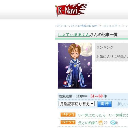
パチンコ・パチスロ情報のK-Navi
コミュニティ
しょてぃまるくん
さんの記事一覧
ランキング
お気に入りに登録さ
51～60
検索結果：
323
件中
件
新しい
いー気になったら…いー気味に
父との約束
20
0