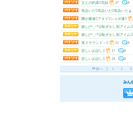
父との約束完結
27
0
気合いだ気合いだ気合いだぁ…(
隣が爆連アタイショボ連
嬉し(*^_^*)恥ずかし初アイム
嬉し(*^_^*)恥ずかし初アイム
第２ラウンド～
22
0
悲しいお話し
17
0
悲しいお話し
34
0
前へ
1
2
3