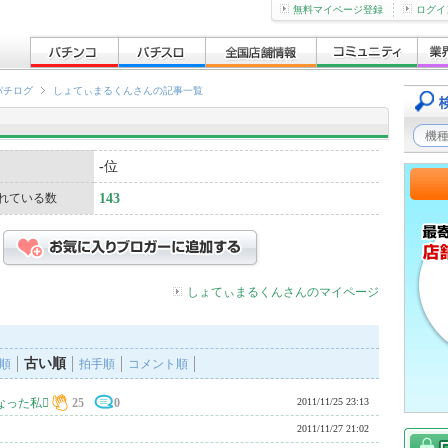
無料マイページ登録
ログイ
パチログ
しょてぃまるくんさんの記事一覧
-
位
れている数
143
しょてぃまるくんさんのマイページ
古い順
順
拍手順
コメント順
なった私
25
0
2011/11/25 23:13
2011/11/27 21:02