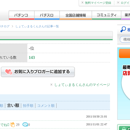
無料マイページ登録
ログイ
パチログ
しょてぃまるくんさんの記事一覧
-
位
れている数
143
しょてぃまるくんさんのマイページ
古い順
順
拍手順
コメント順
2011/10/30 21:01
でね
29
0
2011/11/01 22:47