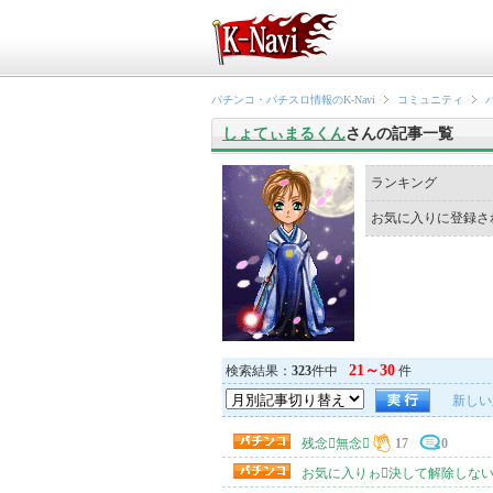
パチンコ・パチスロ情報のK-Navi
コミュニティ
しょてぃまるくん
さんの記事一覧
ランキング
お気に入りに登録さ
21～30
検索結果：
323
件中
件
新しい
残念無念
17
0
お気に入りゎ決して解除しない