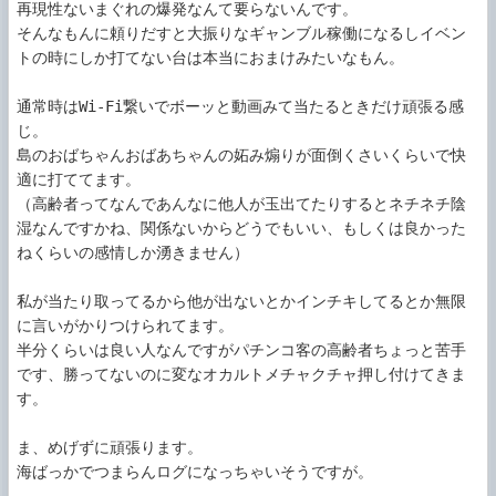
再現性ないまぐれの爆発なんて要らないんです。

そんなもんに頼りだすと大振りなギャンブル稼働になるしイベン
トの時にしか打てない台は本当におまけみたいなもん。

通常時はWi-Fi繋いでボーッと動画みて当たるときだけ頑張る感
じ。

島のおばちゃんおばあちゃんの妬み煽りが面倒くさいくらいで快
適に打ててます。

（高齢者ってなんであんなに他人が玉出てたりするとネチネチ陰
湿なんですかね、関係ないからどうでもいい、もしくは良かった
ねくらいの感情しか湧きません）

私が当たり取ってるから他が出ないとかインチキしてるとか無限
に言いがかりつけられてます。

半分くらいは良い人なんですがパチンコ客の高齢者ちょっと苦手
です、勝ってないのに変なオカルトメチャクチャ押し付けてきま
す。

ま、めげずに頑張ります。
