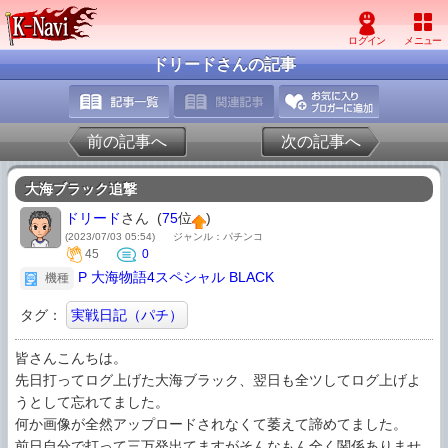
ドリードさんの記事
前の記事へ
次の記事へ
大海ブラック追撃
ドリード
さん (
75
位
)
(2023/07/03 05:54)
ジャンル：パチンコ
45
0
P 大海物語4スペシャル BLACK
機種
タグ：
実戦日記（パチ）
皆さんこんちは。

先日打ってログ上げた大海ブラック、翌日も全ツしてログ上げよ
うとして忘れてました。

何か画像が全然アップロードされなくて萎えて諦めてました。

前日自分で打って三万発出てますがそんなもん全く関係ありませ