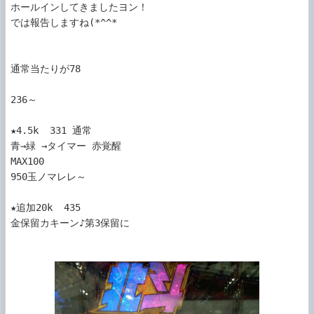
ホールインしてきましたヨン！

では報告しますね(*^^*ゞ

通常当たりが78

236～

★4.5k  331 通常

青→緑 →タイマー 赤覚醒

MAX100

950玉ノマレレ～

★追加20k  435

金保留カキーン♪第3保留に
