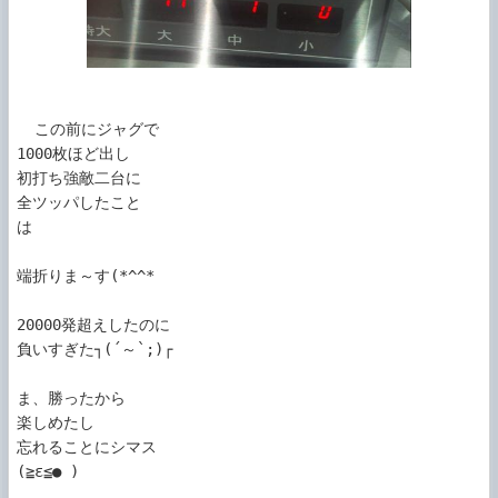
  この前にジャグで

1000枚ほど出し

初打ち強敵二台に

全ツッパしたこと

は

端折りま～す(*^^*ゞ

20000発超えしたのに

負いすぎた┐(´～`;)┌

ま、勝ったから

楽しめたし

忘れることにシマス

(≧ε≦● )
