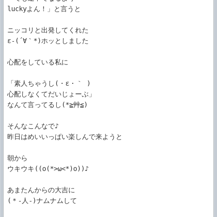
luckyよん！」と言うと

ニッコリと出発してくれた

ε-(´∀｀*)ホッとしました

心配をしている私に

「素人ちゃうし(・ε・｀ )

心配しなくてだいじょーぶ」

なんて言ってるし(*≧艸≦)

そんなこんなで♪

昨日はめいいっぱい楽しんで来ようと

朝から

ウキウキ((o(*>ω<*)o))♪

あまたんからの大吉に

(＊-人-)ナムナムして
