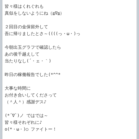
皆々様はくれぐれも

真似をしないようにね（≧∇≦）

２回目の金保留外して

吾に帰りましたとさ～((((っ・ω・)っ

今朝出玉グラフで確認したら

あの後千越えして

当たりなし(´・ェ・｀)

昨日の稼働報告でした(*^^*ゞ

大事な時間に

お付き合いしてくださって

（＾人＾）感謝デス♪

(*´∇`)ノ ではでは～

皆々様それぞれに♪

o(*・ω・)○ ファイトー！
