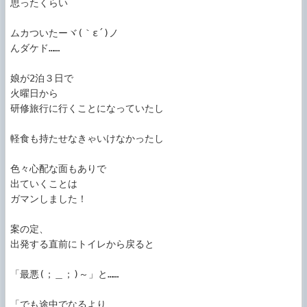
思ったくらい

ムカついたーヾ(｀ε´)ノ

んダケド……

娘が2泊３日で

火曜日から

研修旅行に行くことになっていたし

軽食も持たせなきゃいけなかったし

色々心配な面もありで

出ていくことは

ガマンしました！

案の定、

出発する直前にトイレから戻ると

「最悪(；＿；)～」と……

「でも途中でなるより
