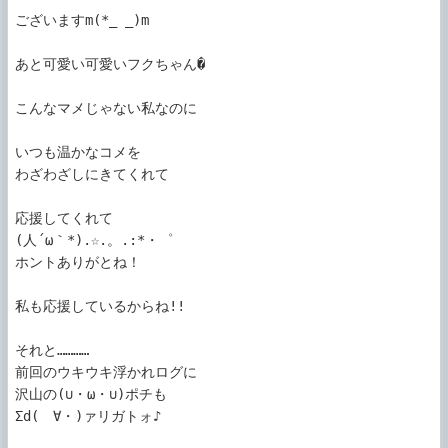
ございますm(*_ _)m

あと可愛い可愛いフクちゃん�

こんなマメじゃない私なのに

いつも温かなコメを

わざわざしにきてくれて

応援してくれて

(人´ω｀*).☆.。.:*・゜

ホントありがとね！

私も応援しているからね!!

それと…………

前回のウキウキ浮かれログに

沢山の(∪・ω・∪)ポチも

Σd(ゝ∀・)ァリガトォ♪
