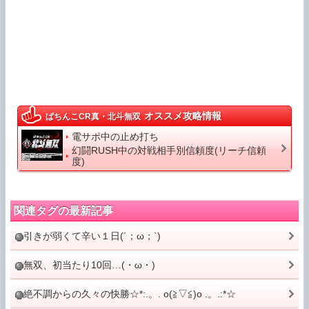
オススメ攻略情報
ぱちんこCR真・北斗無双
電サポ中の止め打ち
幻闘RUSH中の対戦相手別信頼度(リーチ信頼
度)
関連タグの最新記事
引きが弱くて辛い１日(´；ω；`)
無双、初当たり10回…(・ω・)
絶不調からの久々の快勝☆*:.。. o(≧▽≦)o .。.:*☆