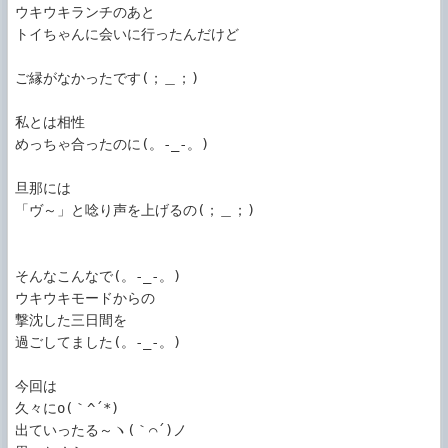
ウキウキランチのあと

トイちゃんに会いに行ったんだけど

ご縁がなかったです(；＿；)

私とは相性

めっちゃ合ったのに(。-_-。)

旦那には

「ヴ～」と唸り声を上げるの(；＿；)

そんなこんなで(。-_-。)

ウキウキモードからの

撃沈した三日間を

過ごしてました(。-_-。)

今回は

久々にo(｀^´*)

出ていったる～ヽ(｀⌒´)ノ
