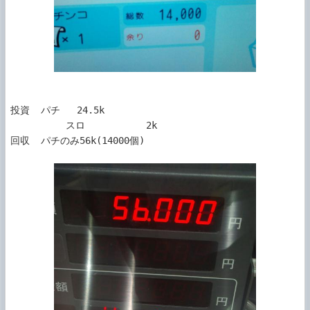
投資  パチ   24.5k

          スロ           2k

回収  パチのみ56k(14000個)           
