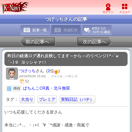
つげっちさんの記事
前の記事へ
次の記事へ
昨日の経過ログ遅れ反映してます～から～のリベンジ(*-`ω
´-)９ ヨッシャァ!!
つげっち
さん (
2
位
)
(2016/05/26 15:34)
ジャンル：パチンコ
52
ぱちんこCR真・北斗無双
機種
タグ：
大当り
プレミア
実戦日記（パチ）
いつも応援してくださる皆さん

本当に☆*.。・:+(゜∀゜*感謝・感激・雨嵐で
