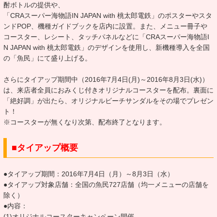
酎ボトルの提供や、
「CRAスーパー海物語IN JAPAN with 桃太郎電鉄」のポスターやスタ
ンドPOP、機種ガイドブックを店内に設置。また、メニュー冊子や
コースター、レシート、タッチパネルなどに「CRAスーパー海物語I
N JAPAN with 桃太郎電鉄」のデザインを使用し、新機種導入を全国
の「魚民」にて盛り上げる。
さらにタイアップ期間中（2016年7月4日(月)～2016年8月3日(水)）
は、来店者全員におみくじ付きオリジナルコースターを配布。裏面に
「絶好調」が出たら、オリジナルビーチサンダルをその場でプレゼン
ト！
※コースターが無くなり次第、配布終了となります。
■タイアップ概要
●タイアップ期間：2016年7月4日（月）～8月3日（水）
●タイアップ対象店舗：全国の魚民727店舗（均一メニューの店舗を
除く）
●内容：
(1)オリジナルコースターキャンペーン開催