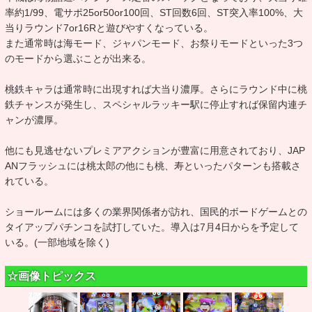
率約1/99、電サポ25or50or100回、ST回数6回、ST突入率100%、大
当りラウンド7or16Rと遊びやすくなっている。
また通常時は海モード、ジャパンモード、お祭りモードといった3つ
のモードから選ぶことが出来る。
桃鉄キャラは通常時に出現すれば大当り濃厚。さらにラウンド中に桃
鉄チャンスが発生し、スペシャルラッキー駅に停止すれば保留内連チ
ャンが濃厚。
他にも見逃せないプレミアアクションが豊富に用意されており、JAP
ANフラッシュには桃太郎の他にも桃、寿といったパターンも搭載さ
れている。
ショールームには多くの業界関係者が訪れ、国民的ボードゲームとの
タイアップパチンコを試打していた。導入は7月4日からを予定して
いる。(一部地域を除く)
☆画像トピックス