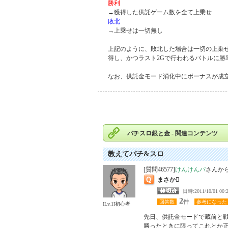
勝利
→獲得した供託ゲーム数を全て上乗せ
敗北
→上乗せは一切無し
上記のように、敗北した場合は一切の上乗せ
得し、かつラスト2Gで行われるバトルに勝
なお、供託金モード消化中にボーナスが成
パチスロ銀と金 - 関連コンテンツ
教えてパチ&スロ
[質問46577]
けんけんパ
さんか
まさか
日時:2011/10/0
2
件
回答数
参考になった
[Lv.1]初心者
先日、供託金モードで蔵前と戦
勝ったときに限ってこれとか