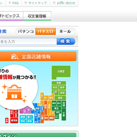
ン
FAQ
サイトマップ
お問い合わせ