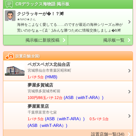
CRデラックス海物語
掲示板
クジラッキーが�！？溿
★NAO★さん
海神をこよなく愛してる……のですが最近の海神シリーズゎ神が
荒いのかなぁ～(´Д｀;)みんな勝つために情報交換しましょ�b溿
掲示板に新規投稿
掲示板一覧
設置店舗(全国)
ベガスベガス北仙台店
宮城県仙台市青葉区昭和町
(HMB)
1パチ:5台
夢屋多賀城店
宮城県多賀城市町前
(ASB（withT-ARA）)
100円/86玉パチ:12台
夢屋富里店
千葉県富里市七栄
(ASB（withT-ARA）)
1パチ:5台
0.5パチ:1台
(ASB（withT-ARA）)
設置店舗一覧(34)