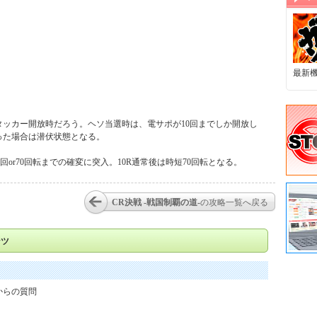
最新
ッカー開放時だろう。ヘソ当選時は、電サポが10回までしか開放し
った場合は潜伏状態となる。
or70回転までの確変に突入。10R通常後は時短70回転となる。
CR決戦 -戦国制覇の道-
の攻略一覧へ戻る
ンツ
からの質問