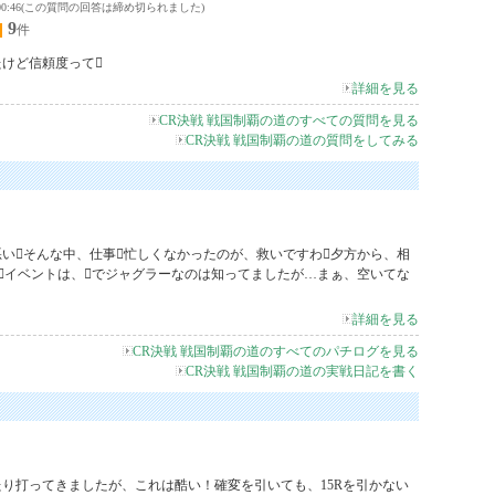
0 08:00:46(この質問の回答は締め切られました)
9
件
けど信頼度って
詳細を見る
CR決戦 戦国制覇の道のすべての質問を見る
CR決戦 戦国制覇の道の質問をしてみる
いそんな中、仕事忙しくなかったのが、救いですわ夕方から、相
イベントは、でジャグラーなのは知ってましたが…まぁ、空いてな
詳細を見る
CR決戦 戦国制覇の道のすべてのパチログを見る
CR決戦 戦国制覇の道の実戦日記を書く
り打ってきましたが、これは酷い！確変を引いても、15Rを引かない