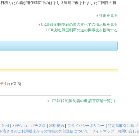
今日積んだ八箱が潜伏確変中のはまり３連続で飲まれました二回目の初
詳細を見る
CR決戦 戦国制覇の道のすべての掲示板を見る
CR決戦 戦国制覇の道の掲示板を投稿する
チ:1台
(GLB)
CR決戦 戦国制覇の道 設置店舗一覧(1)
avi
パチンコ
パチスロ
利用規約
プライバシーポリシー
特定商取引に基づ
お客さまのご利用端末からの情報の外部送信について
サイトマップ
お問い合わ