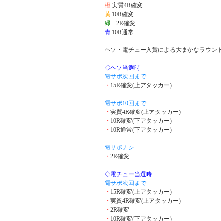
橙
実質4R確変
黄
10R確変
緑
2R確変
青
10R通常
ヘソ・電チュー入賞による大まかなラウン
◇ヘソ当選時
電サポ次回まで
・
15R確変(上アタッカー)
電サポ10回まで
・
実質4R確変(上アタッカー)
・
10R確変(下アタッカー)
・
10R通常(下アタッカー)
電サポナシ
・
2R確変
◇電チュー当選時
電サポ次回まで
・
15R確変(上アタッカー)
・
実質4R確変(上アタッカー)
・
2R確変
・
10R確変(下アタッカー)