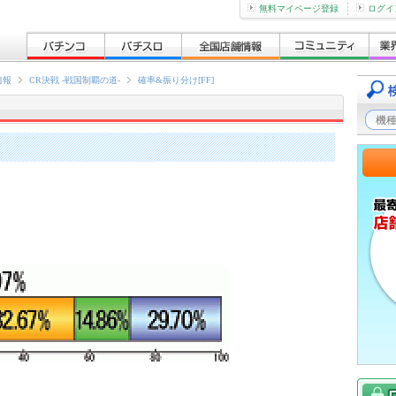
無料マイページ登録
ログイ
情報
CR決戦 -戦国制覇の道-
確率&振り分け[FF]