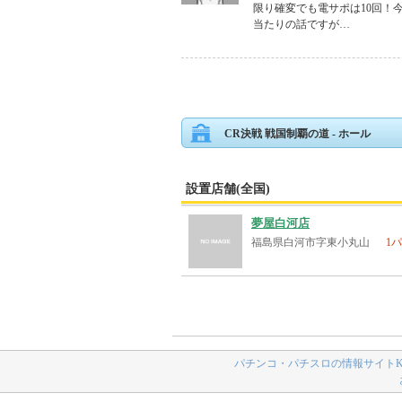
限り確変でも電サポは10回！
当たりの話ですが…
CR決戦 戦国制覇の道 - ホール
設置店舗(全国)
夢屋白河店
福島県白河市字東小丸山
1パ
パチンコ・パチスロの情報サイトK-N