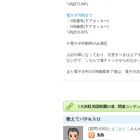
└内訳15.84%
電サポ70回まで
・
10R通常(下アタッカー)
・
10R確変(下アタッカー)
└内訳16.83%
※電サポ作動時のみ適応
上記の様になっており、注意すべきは上アタ
ないので、こちらで連チャンさせられなか
また電サポ中の10R確変終了後は、電サポ次回
CR決戦 戦国制覇の道 - 関連コンテ
教えてパチ&スロ
[質問14562]
たまごおとこ
さん
鬼熱