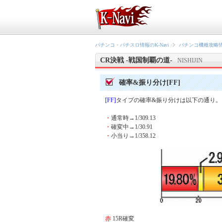
パチンコ・パチスロ情報のK-Navi
パチンコ機種攻略
CR決戦 -戦国制覇の道-
NISHIJIN
確率&振り分け[FF]
[FF]
タイプの確率&振り分けは以下の通り。
・
通常時→1/309.13
・
確変中→1/30.91
・
小当り→1/358.12
赤
15R確変