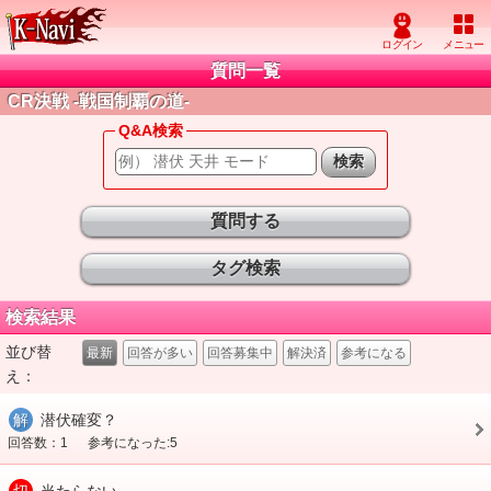
質問一覧
CR決戦 -戦国制覇の道-
Q&A検索
質問する
タグ検索
検索結果
並び替
最新
回答が多い
回答募集中
解決済
参考になる
え：
解
潜伏確変？
回答数：1
参考になった:5