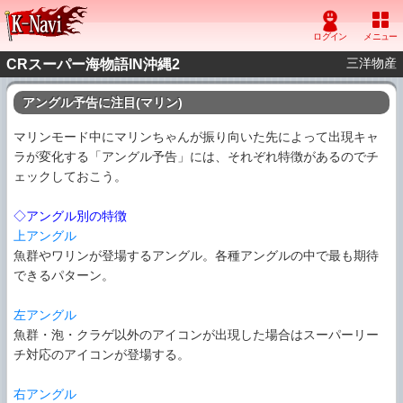
三洋物産
CRスーパー海物語IN沖縄2
アングル予告に注目(マリン)
マリンモード中にマリンちゃんが振り向いた先によって出現キャ
ラが変化する「アングル予告」には、それぞれ特徴があるのでチ
ェックしておこう。
◇アングル別の特徴
上アングル
魚群やワリンが登場するアングル。各種アングルの中で最も期待
できるパターン。
左アングル
魚群・泡・クラゲ以外のアイコンが出現した場合はスーパーリー
チ対応のアイコンが登場する。
右アングル