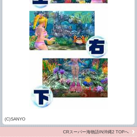
(C)SANYO
CRスーパー海物語IN沖縄2 TOPへ