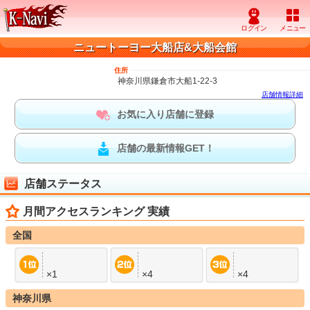
ニュートーヨー大船店&大船会館
住所
神奈川県鎌倉市大船1-22-3
店舗情報詳細
お気に入り店舗に登録
店舗の最新情報GET！
店舗ステータス
月間アクセスランキング 実績
全国
×1
×4
×4
神奈川県