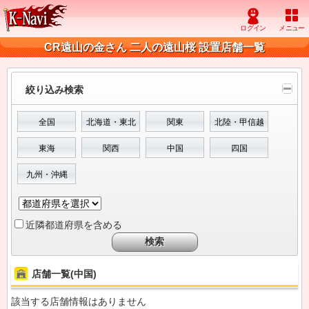
CR遠山の金さん 二人の遠山桜 設置店舗一覧
絞り込み検索
全国
北海道・東北
関東
北陸・甲信越
東海
関西
中国
四国
九州・沖縄
近隣都道府県を含める
店舗一覧(中国)
該当する店舗情報はありません