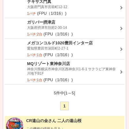
テキサス門真
大阪府門真市宮前町12-12
(FPU（1/316）)
1パチ
ガリバー摂津店
大阪府摂津市別府2-30-14
(FPU（1/316）)
1パチ:2台
メガコンコルド1020豊田インター店
愛知県豊田市深田町2-27-1
(FPU（1/316）)
1パチ:1台
MQリゾート東神奈川店
神奈川県横浜市神奈川区西神奈川1-6-1 サクラピア東神奈
川地下B1F
(FPU（1/316）)
1パチ:1台
5件中[1～5]
1
CR遠山の金さん 二人の遠山桜
この機種の情報を見る：