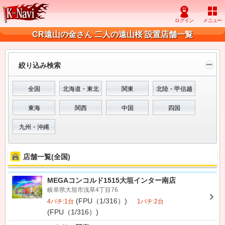
CR遠山の金さん 二人の遠山桜 設置店舗一覧
絞り込み検索
全国
北海道・東北
関東
北陸・甲信越
東海
関西
中国
四国
九州・沖縄
店舗一覧(全国)
MEGAコンコルド1515大垣インター南店
岐阜県大垣市浅草4丁目76
(FPU（1/316）)
4パチ:1台
1パチ:2台
(FPU（1/316）)