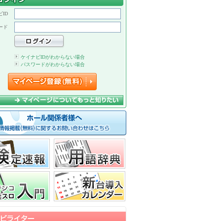
ID
ード
ケイナビIDがわからない場合
パスワードがわからない場合