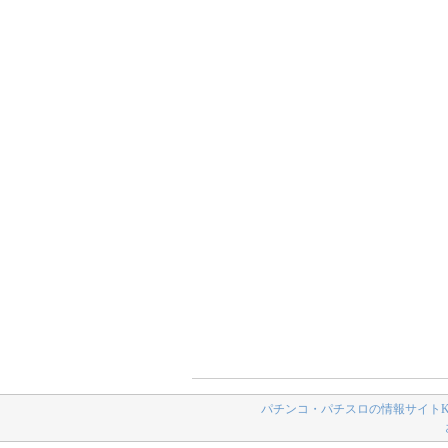
パチンコ・パチスロの情報サイトK-N