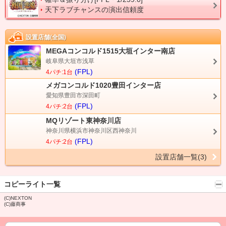
天下ラブチャンスの演出信頼度
設置店舗(全国)
MEGAコンコルド1515大垣インター南店
岐阜県大垣市浅草
(FPL)
4パチ:1台
メガコンコルド1020豊田インター店
愛知県豊田市深田町
(FPL)
4パチ:2台
MQリゾート東神奈川店
神奈川県横浜市神奈川区西神奈川
(FPL)
4パチ:2台
設置店舗一覧(3)
コピーライト一覧
(C)NEXTON
(C)藤商事