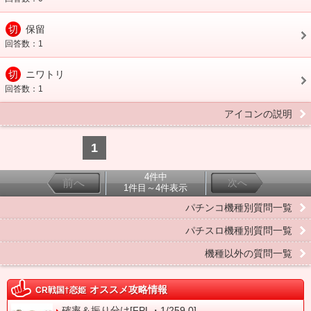
切
保留
回答数：1
切
ニワトリ
回答数：1
アイコンの説明
1
4件中
前へ
次へ
1件目～4件表示
パチンコ機種別質問一覧
パチスロ機種別質問一覧
機種以外の質問一覧
オススメ攻略情報
CR戦国†恋姫
確率＆振り分け[FPL・1/259.0]