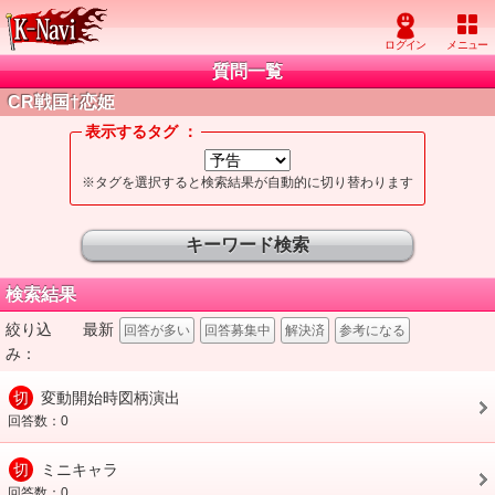
質問一覧
CR戦国†恋姫
表示するタグ ：
※タグを選択すると検索結果が自動的に切り替わります
キーワード検索
検索結果
絞り込
最新
回答が多い
回答募集中
解決済
参考になる
み：
切
変動開始時図柄演出
回答数：0
切
ミニキャラ
回答数：0