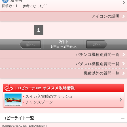
解
通常時
回答数：1
参考になった:11
アイコンの説明
1
2件中
前へ
次へ
1件目～2件表示
パチンコ機種別質問一覧
パチスロ機種別質問一覧
機種以外の質問一覧
オススメ攻略情報
トロピカーナ30φ
スイカ入賞時のフラッシュ
チャンスゾーン
コピーライト一覧
(C)UNIVERSAL ENTERTAINMENT