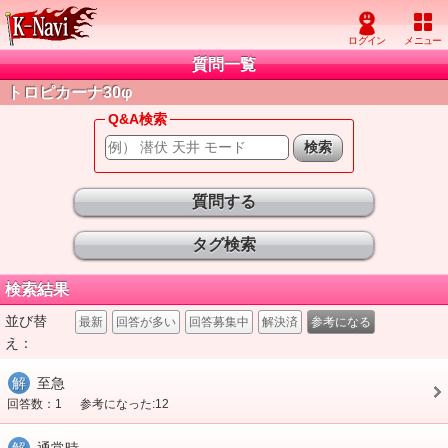
質問一覧
トロピカーナ30φ
Q&A検索
質問する
タグ検索
検索結果
並び替
最新
回答が多い
回答募集中
解決済
参考になる
え：
解
至急
回答数：1
参考になった:12