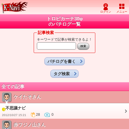
トロピカーナ30φ
のパチログ一覧
記事検索
キーワードで記事が検索できるよ！
パチログを書く
タグ検索
全ての記事
ケイたそさん
不思議ナビ
28
0
2012/10/27 15:21
赤フジノ山さん