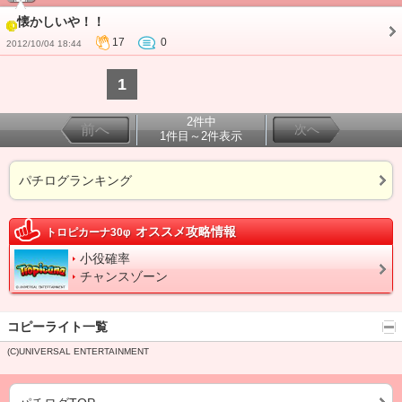
懐かしいや！！
17
0
2012/10/04 18:44
1
2件中
前へ
次へ
1件目～2件表示
パチログランキング
オススメ攻略情報
トロピカーナ30φ
小役確率
チャンスゾーン
コピーライト一覧
(C)UNIVERSAL ENTERTAINMENT