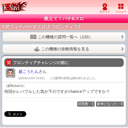
教えて！パチ&スロ
CRフィーバーマクロスフロンティア2
この機種の質問一覧へ（120）
この機種の攻略情報を見る
切
フロンティアチャレンジの前に
超こうたん
さん
(2016/11/03 15:01)
この質問の回答は締め切られました。
（質問154072）
何回かレバブルした気が下のですがchanceアップですか？
回答数：1
参考になった：8