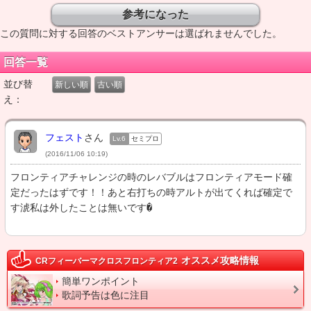
この質問に対する回答のベストアンサーは選ばれませんでした。
回答一覧
並び替
新しい順
古い順
え：
フェスト
さん
Lv.6
セミプロ
(2016/11/06 10:19)
フロンティアチャレンジの時のレバブルはフロンティアモード確
定だったはずです！！あと右打ちの時アルトが出てくれば確定で
す淲私は外したことは無いです�
オススメ攻略情報
CRフィーバーマクロスフロンティア2
簡単ワンポイント
歌詞予告は色に注目