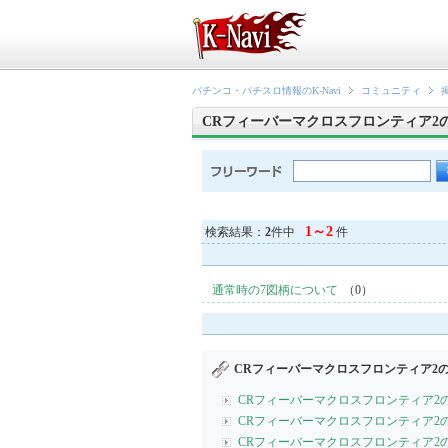
パチンコ・パチスロ情報のK-Navi
コミュニティ
CRフィーバーマクロスフロンティア2
1～2
検索結果：
2
件中
件
通常時の7図柄について
（0）
CRフィーバーマクロスフロンティア2
CRフィーバーマクロスフロンティア2
CRフィーバーマクロスフロンティア2
CRフィーバーマクロスフロンティア2