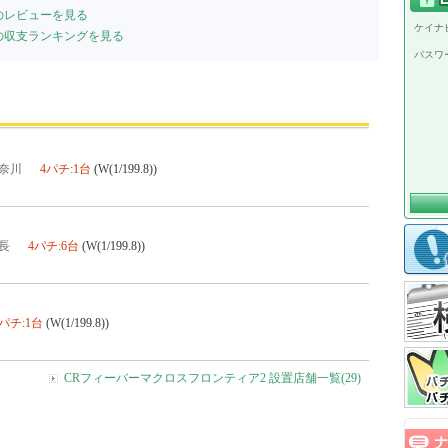
のレビューを見る
ケイナビ
の収支ランキングを見る
パスワ
奈川
4パチ:1台
(W(1/199.8))
長
4パチ:6台
(W(1/199.8))
4パチ:1台
(W(1/199.8))
CRフィーバーマクロスフロンティア2 設置店舗一覧(29)