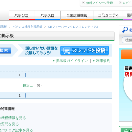
無料マイページ登録
ログイ
掲示板
パチンコ機種別掲示板
CRフィーバーマクロスフロンティア2
の掲示板
掲示板ガイドライン
|
利用規約
1
最近…
（0）
1
の関連情報
の機種情報を見る
の質問を見る
のパチログ記事を見る