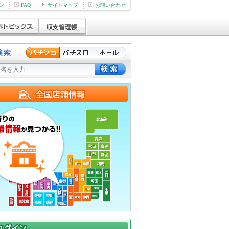
ン
FAQ
サイトマップ
お問い合わせ