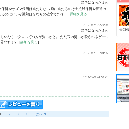
参考になった:
5人
赤保留やオズマ保留は当たらない 逆に当たるのは大抵緑保留や普通の
たるのはいいが激熱はかなりの確率で外れ…
[
詳細を見る
]
2015-09-24 22:20:29
最新
参考になった:
4人
らいならマクロス打つ方が賢いかと。 ただ玉の勢いが殺されるゲージ
と思われます
[
詳細を見る
]
2015-09-23 16:04:06
2015-09-20 01:56:42
1
2
3
4
次へ