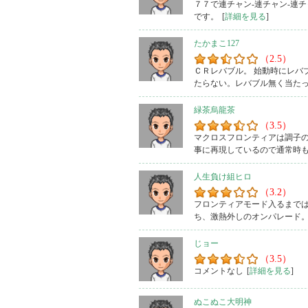
７７で連チャン‐連チャン‐連
です。
[
詳細を見る
]
たかまこ127
（2.5）
ＣＲレバブル。 始動時にレバ
たらない。レバブル無く当た
緑茶烏龍茶
（3.5）
マクロスフロンティアは調子
事に再現しているので通常時
人生負け組ヒロ
（3.2）
フロンティアモード入るまでは
ち、激熱外しのオンパレード。
じョー
（3.5）
コメントなし
[
詳細を見る
]
ぬこぬこ大明神