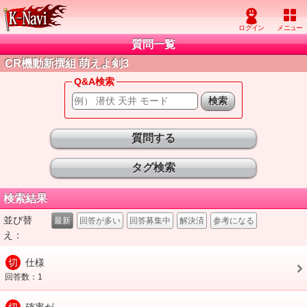
質問一覧
CR機動新撰組 萌えよ剣3
Q&A検索
質問する
タグ検索
検索結果
並び替
最新
回答が多い
回答募集中
解決済
参考になる
え：
切
仕様
回答数：1