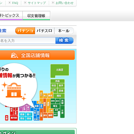
ン
FAQ
サイトマップ
お問い合わせ