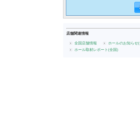
店舗関連情報
全国店舗情報
ホールのお知らせ(
ホール取材レポート(全国)