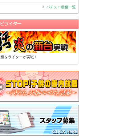
パチスロ機種一覧
機種をライターが実戦！