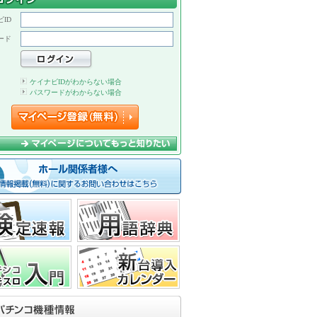
ID
ード
ケイナビIDがわからない場合
パスワードがわからない場合