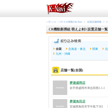
パチンコ・パチスロ情報のK-Navi
全国店舗情報
CR機動新撰組 萌えよ剣3 設置店舗一覧
全国
北海道・東北
関東
北
九州・沖縄
店舗一覧(全国)
夢屋盛岡店
岩手県盛岡市津志田西2-1-1
夢屋角田店
宮城県角田市字中島下565