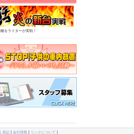
機種をライターが実戦！
く表記
会社情報
リンクについて