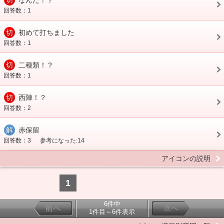
切
なんだ！？
回答数：1
切
初めて打ちました
回答数：1
切
二種類！？
回答数：1
切
西陣！？
回答数：2
解
赤保留
回答数：3
参考になった:14
アイコンの説明
1
6件中
前へ
次へ
1件目～6件表示