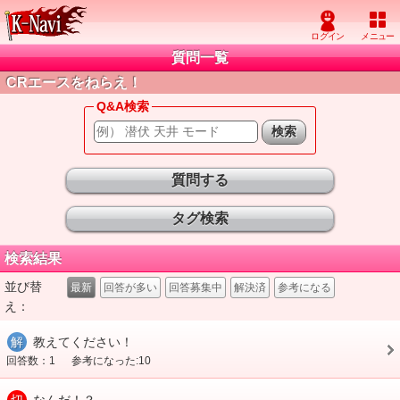
質問一覧
CRエースをねらえ！
Q&A検索
質問する
タグ検索
検索結果
並び替
最新
回答が多い
回答募集中
解決済
参考になる
え：
解
教えてください！
回答数：1
参考になった:10