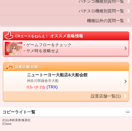
パチンコ機種別質問一覧
パチスロ機種別質問一覧
機種以外の質問一覧
オススメ攻略情報
CRエースをねらえ！
ゲームフローをチェック
ヤメ時を攻略せよ
設置店舗(全国)
ニュートーヨー大船店&大船会館
神奈川県鎌倉市大船
(TRX)
0.5パチ:2台
設置店舗一覧(1)
コピーライト一覧
(C)山本鈴美香/集英社
(C)aaa