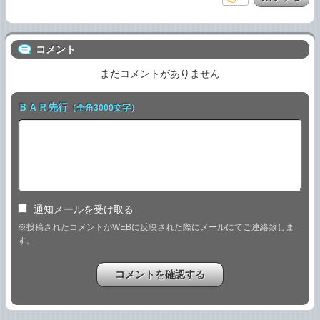
コメント
まだコメントがありません
ＢＡＲ先行
（全角3000文字）
通知メールを受け取る
※投稿されたコメントがWEBに反映された際にメールにてご連絡致しま
す。