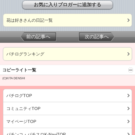
お気に入りブロガーに追加する
花は好きさんの日記一覧
前の記事へ
次の記事へ
パチログランキング
コピーライト一覧
(C)KITA DENSHI
パチログTOP
コミュニティTOP
マイページTOP
パチンコ・パチスロK-NaviTOP