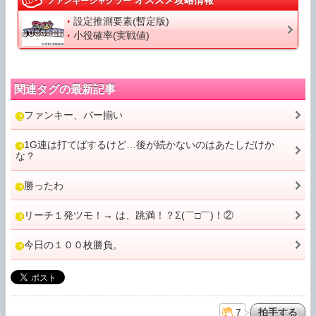
オススメ攻略情報
ファンキージャグラー
設定推測要素(暫定版)
小役確率(実戦値)
関連タグの最新記事
ファンキー、バー揃い
1G連は打てばするけど…後が続かないのはあたしだけか
な？
勝ったわ
リーチ１発ツモ！→ は、跳満！？Σ(￣□￣)！②
今日の１００枚勝負。
7