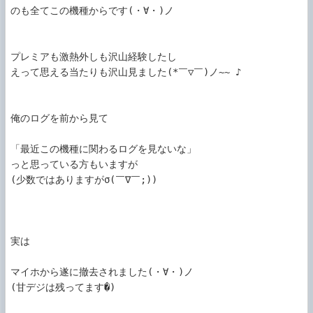
のも全てこの機種からです(・∀・)ノ

プレミアも激熱外しも沢山経験したし

えって思える当たりも沢山見ました(*￣▽￣)ノ~~ ♪

俺のログを前から見て

「最近この機種に関わるログを見ないな」

っと思っている方もいますが

(少数ではありますがσ(￣∇￣;))

実は

マイホから遂に撤去されました(・∀・)ノ

(甘デジは残ってます�)
