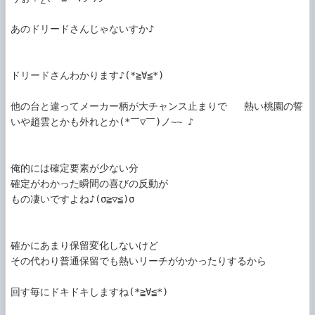
あのドリードさんじゃないすか♪

ドリードさんわかります♪(*≧∀≦*)

他の台と違ってメーカー柄が大チャンス止まりで   熱い桃園の誓
いや趙雲とかも外れとか(*￣▽￣)ノ~~ ♪

俺的には確定要素が少ない分

確定がわかった瞬間の喜びの反動が

もの凄いですよね♪(σ≧▽≦)σ

確かにあまり保留変化しないけど

その代わり普通保留でも熱いリーチがかかったりするから

回す毎にドキドキしますね(*≧∀≦*)
