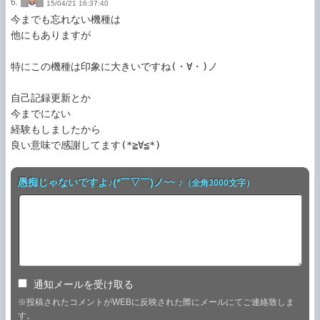
6.
15/04/21 16:37:40
今までも忘れない機種は

他にもありますが

特にこの機種は印象に大きいですね(・∀・)ノ

自己記録更新とか

今までにない

経験もしましたから

良い意味で感謝してます(*≧∀≦*)
愚痴じゃないですよ♪(*￣▽￣)ノ~~ ♪
（全角3000文字）
通知メールを受け取る
※投稿されたコメントがWEBに反映された際にメールにてご連絡致しま
す。