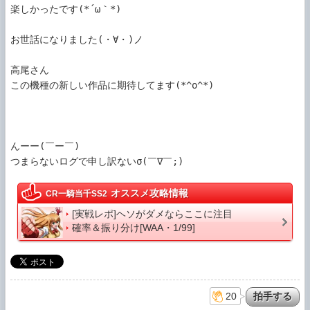
楽しかったです(*´ω｀*)

お世話になりました(・∀・)ノ

高尾さん

この機種の新しい作品に期待してます(*^o^*)

んーー(￣ー￣)

オススメ攻略情報
CR一騎当千SS2
[実戦レポ]ヘソがダメならここに注目
確率＆振り分け[WAA・1/99]
20