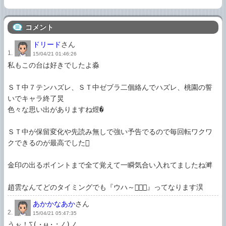
コメント
ドリード
さん
1.
15/04/21 01:46:26
私もこの台は好きでしたよ淼

ＳＴ中７テンハズレ、ＳＴ中ゼブラ二個絡んでハズレ、桃園の誓
いでキャラ終了炅

色々な思い出がありますね煜�

ＳＴ中が保留変化や先読み無しで強い予告でるので毎回転ワクワ
クできるのが最高でした

金印の出るポイントまで全て覚えて一瞬気合い入れてましたね溿

趙雲なんてどのタイミングでも『ウハ～』ってなります淏
あかかなあか
さん
2.
15/04/21 05:47:35
うぉ！∑(・ω・:ノ)ノ
