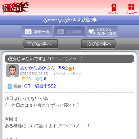
あかかなあかさんの記事
前の記事へ
次の記事へ
愚痴じゃないですよ♪(*￣▽￣)ノ~~ ♪
あかかなあか
さん (
98
位
)
(2015/04/21 01:22)
ジャンル：パチンコ
20
6
CR一騎当千SS2
機種
昨日は行ってないが為

(一昨日のはまり疲れでずっと寝てた)

今回は

ある機種について語ります(*￣▽￣)ノ~~ ♪
