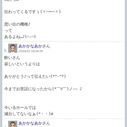
伝わってくるですぅ(〃⌒ー⌒〃)ゞ

思い出の機種♪

って

あるよね…♪(⌒‐⌒)
あかかなあか
さん
5.
15/04/21 16:34:55
酔いさん

寂しいというよりは

ありがとう♪って伝えたい(*^-^*)

今までお世話になったから(*￣▽￣)ノ~~ ♪

今いるホールでは

減台してないなぁ(*・・)σ
あかかなあか
さん