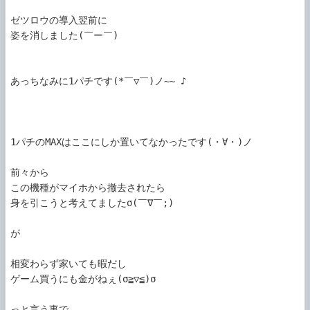
ゼツロウの導入翌前に

姿を消しました(￣ー￣)

あっちなみに1パチです(*￣▽￣)ノ~~ ♪

1パチのMAXはここにしか置いてなかったです(・∀・)ノ

前々から

この機種がマイホから撤去されたら

身を引こうと考えてましたσ(￣∇￣;)

が

相変わらず家いても暇だし

ゲーム買うにも金がねぇ(σ≧▽≦)σ

っと言う事で
