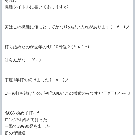
それは

機種タイトルに書いてありますが

実はこの機種に俺にとってかなりの思い入れがあります(・∀・)ノ

打ち始めたのが去年の4月10日位？(*´ω｀*)

知らんがな(・∀・)

丁度1年打ち続けました(・∀・)ノ

1年も打ち続けたのが初代AKBとこの機種のみです(*￣▽￣)ノ~~ ♪

MAXを始めて打った

ロングST始めて打った

一撃で30000発を出した

初の保留連
