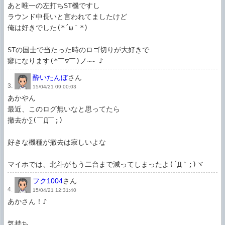
あと唯一の左打ちST機ですし

ラウンド中長いと言われてましたけど

俺は好きでした(*´ω｀*)

STの国士で当たった時のロゴ切りが大好きで

酔いたんぼ
さん
3.
15/04/21 09:00:03
あかやん

最近、このログ無いなと思ってたら

撤去か∑(￣Д￣;)

好きな機種が撤去は寂しいよな

マイホでは、北斗がもう二台まで減ってしまったよ(´Д｀;)ヾ
フク1004
さん
4.
15/04/21 12:31:40
あかさん！♪

気持ち…
