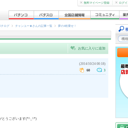
無料マイページ登録
ログイ
パチログ
チャンユー★さんの記事一覧
夢の4桁乗せ！
お気に入りに追加
(2014/10/24 00:18)
60
3
ございます(*^_^*)
