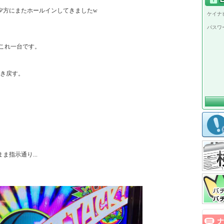
方にまたホールインしてきましたw

ケイナビ
パスワ
これ一台です。

き戻す。

指示通り...
