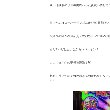
今日は鉄拳のリセ稼働終わった後買い物して夕
打ったのはスーパービンゴネオ576G天井狙い
投資2kの612Gで当たり2連で終わって50Gで引
また33Gだと思いながらレバーオン！

ここでまさかの夢役物降臨！笑

初めて引いたので何が起きるのかわからないまま
↓↓↓
