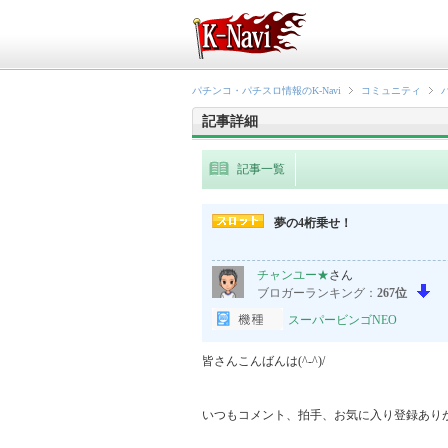
パチンコ・パチスロ情報のK-Navi
コミュニティ
記事詳細
記事一覧
夢の4桁乗せ！
チャンユー★
さん
ブロガーランキング：
267位
スーパービンゴNEO
皆さんこんばんは(^-^)/

いつもコメント、拍手、お気に入り登録ありがとう