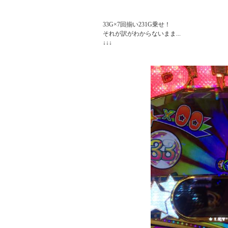
33G×7回揃い231G乗せ！

それが訳がわからないまま...

↓↓↓
