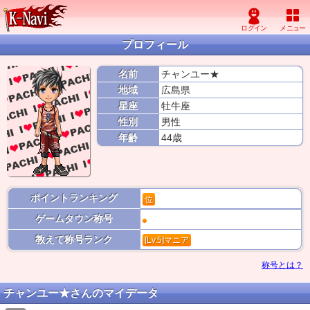
プロフィール
名前
チャンユー★
地域
広島県
星座
牡牛座
性別
男性
年齢
44歳
ポイントランキング
位
ゲームタウン称号
教えて称号ランク
[Lv.5]マニア
称号とは？
チャンユー★さんのマイデータ