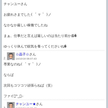
チャンユーさん

お疲れさまでした( ´ ▽ ` )ノ

なかなか厳しい稼働でしたね

まぁ、仕事だと言えば厳しいのは当たり前か淼�

ゆっくり休んで鋭気を養ってくださいね�
☆晶子☆
さん
2.
14/10/16 08:07:43
専業なのね( ´ ▽ ` )ノ

ならば

次回もコツコツ頑張らねば（笑）

ファイ^_－☆
チャンユー★
さん