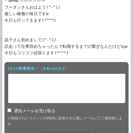
3.
14/10/16 10:00:49
フータンさんおはよう(^-^)/

厳しい稼働の毎日ですw

今日も行ってきます(*^^*)

晶子さん初めまして(^-^)/

訳あって仕事辞めちゃったんで転職するまでの繋ぎなんだけどねw

10/15稼働報告！
（全角3000文字）
通知メールを受け取る
※投稿されたコメントがWEBに反映された際にメールにてご連絡致しま
す。