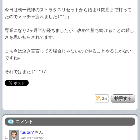
今日は朝一戦律のストラタスリセットから始まり閉店まで打って
たのでメッチャ疲れました(^^;;

専業になり2ヶ月半が経ちましたが、改めて勝ち続けることの難し
さを思い知らされてます。

まぁ今は泣き言言ってる場合じゃないのでやることやるしかない
ですねw

それではまた(^-^)/
35
コメント
fuutan*
さん
1.
14/10/16 00:55:33