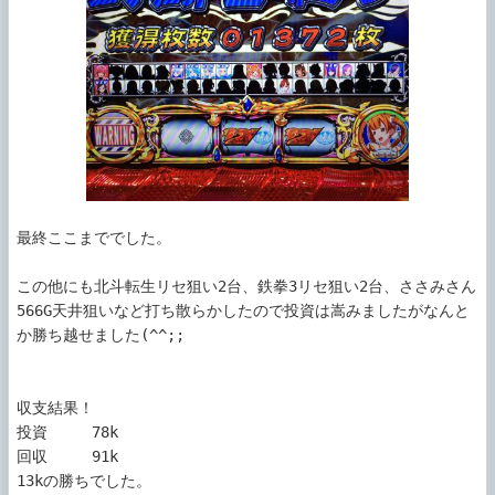
最終ここまででした。

この他にも北斗転生リセ狙い2台、鉄拳3リセ狙い2台、ささみさん
566G天井狙いなど打ち散らかしたので投資は嵩みましたがなんと
か勝ち越せました(^^;;

収支結果！

投資     78k

回収     91k

13kの勝ちでした。
