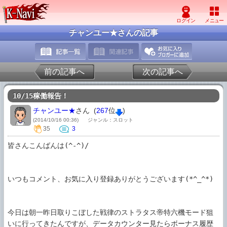
チャンユー★さんの記事
前の記事へ
次の記事へ
10/15稼働報告！
チャンユー★
さん (
267
位
)
(2014/10/16 00:36)
ジャンル：スロット
35
3
皆さんこんばんは(^-^)/

いつもコメント、お気に入り登録ありがとうございます(*^_^*)

今日は朝一昨日取りこぼした戦律のストラタス帝特六機モード狙
いに行ってきたんですが、データカウンター見たらボーナス履歴