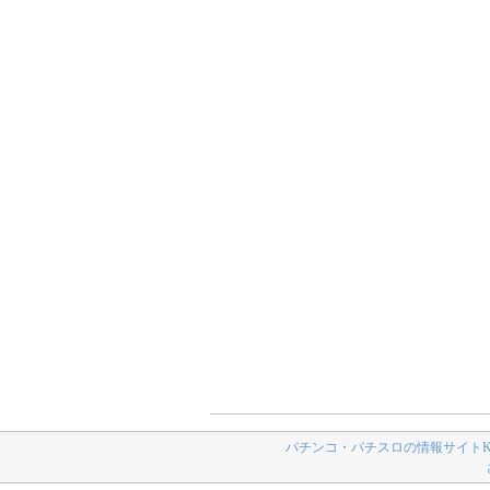
パチンコ・パチスロの情報サイトK-N