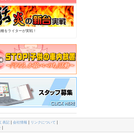
機種をライターが実戦！
く表記
会社情報
リンクについて
せ