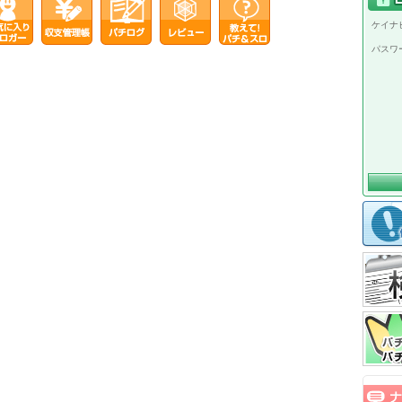
ケイナビ
パスワ