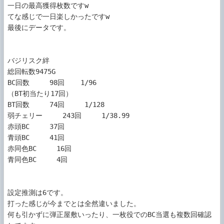
一日の最高獲得枚数ですw

てな感じで一日楽しかったですw

最後にデータです。

バジリスク絆

総回転数9475G

BC回数     98回    1/96

（BT初当たり17回）

BT回数     74回     1/128

弱チェリー     243回     1/38.99

赤頭BC     37回

青頭BC     41回

赤同色BC     16回

青同色BC     4回

設定推測は6です。

打った感じが今までとは全然違いました。

何も引かずに弾正屋敷いったり、一枚役でのBC当選も複数回確認