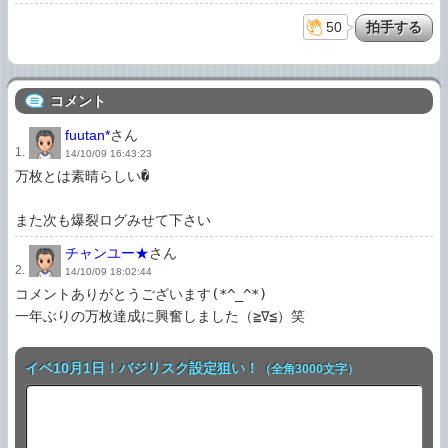
50
コメント
fuutan*
さん
1.
14/10/09 16:43:23
万枚とは素晴らしい�

また次も爆裂ログみせて下さい
チャンユー★
さん
2.
14/10/09 18:02:44
コメントありがとうございます(*^_^*)

一年ぶりの万枚達成に興奮しました（≧∇≦）笑
イベ10月1日！バジリスク設定狙い！
（全角3000文字）