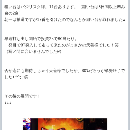
狙い台はバジリスク絆。11台あります。（狙い台は3日間以上凹み
台の2台）

朝一は抽選ですが17番を引けたのでなんとか狙い台が取れましたw

早速打ち出し開始で投資2kでBC当たり。

一発目でBT突入して走って来たのがまさかの天善様でした！笑

（写メ間に合いませんでしたw）

否が応にも期待しちゃう天善様でしたが、80%だろうが単発終了で
した(^^;;笑

その後の展開です！

↓↓↓
