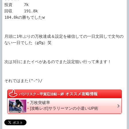
投資     7k

回収     191.8k

184.8kの勝ちでしたw

月頭に1年ぶりの万枚達成＆設定を確信しての一日文回しで文句の
ない一日でした（≧∇≦）笑

次は3日にまたイベがあるのでまた設定狙い行って来ます！

それではまた(^-^)/
オススメ攻略情報
バジリスク～甲賀忍法帖～絆
万枚突破率
[攻略レポ]サラリーマンの小遣いUP術