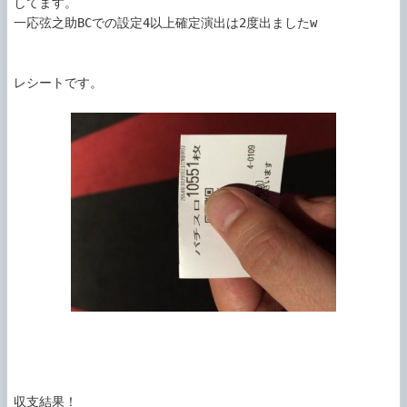
してます。

一応弦之助BCでの設定4以上確定演出は2度出ましたw

レシートです。

収支結果！
