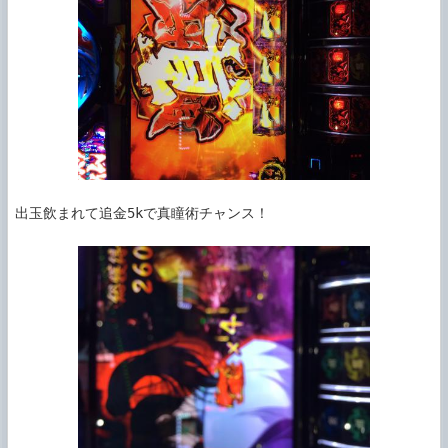
出玉飲まれて追金5kで真瞳術チャンス！
