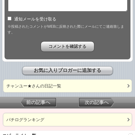
通知メールを受け取る
※投稿されたコメントがWEBに反映された際にメールにてご連絡致しま
す。
お気に入りブロガーに追加する
チャンユー★さんの日記一覧
前の記事へ
次の記事へ
パチログランキング