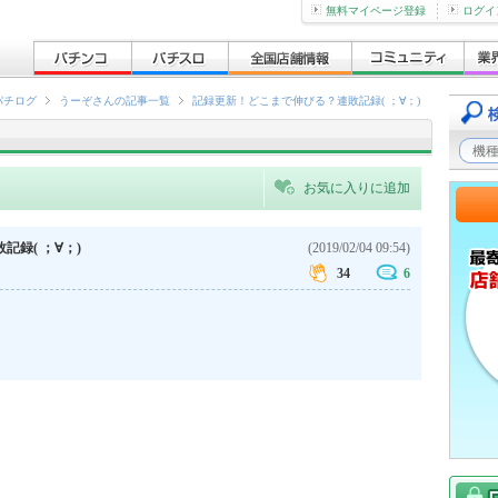
無料マイページ登録
ログイ
パチログ
うーぞさんの記事一覧
記録更新！どこまで伸びる？連敗記録( ；∀；)
お気に入りに追加
録( ；∀；)
(2019/02/04 09:54)
34
6