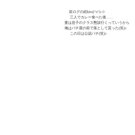
         前ログの続kiss(^з^)-☆

          三人でカレー食べた後……

    妻は息子のクラス懇談行くっていうから

    俺はパチ屋の前で落として貰った(笑)♪

          この日は公認パチ(笑)♪
