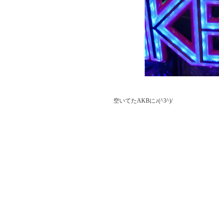
          空いてたAKBに♪(^3^)/
