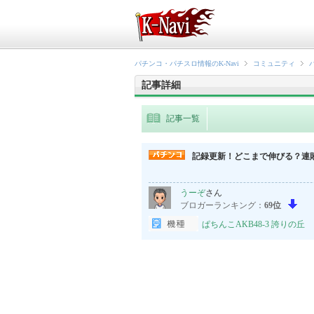
パチンコ・パチスロ情報のK-Navi
コミュニティ
記事詳細
記事一覧
記録更新！どこまで伸びる？連敗記
うーぞ
さん
ブロガーランキング：
69位
ぱちんこAKB48-3 誇りの丘