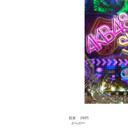
             投資     200円

                からの〜
