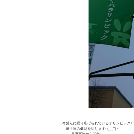
  今盛んに繰り広げられているオリンピック♪

      選手達の健闘を祈ります<(_ _*)>
