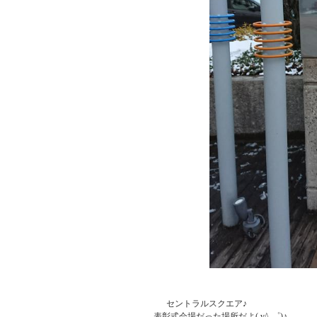
           セントラルスクエア♪

     表彰式会場だった場所だよ( v^-゜)♪
