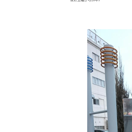
            長野五輪から20年♪
