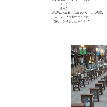
                原田が……

                船木が……

   大歓声に包まれ「おめでとう」の大合唱♪

         人、人、人で埋めつくされ

        盛り上がりました♪(≧▽≦)ノ
