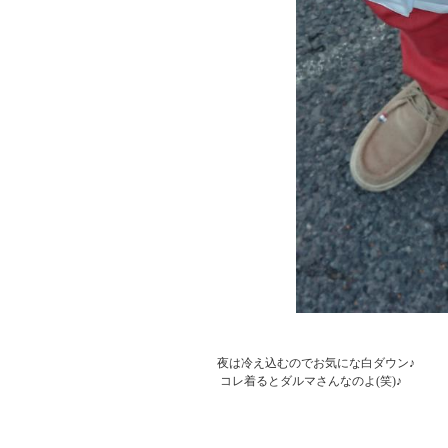
     夜は冷え込むのでお気にな白ダウン♪

      コレ着るとダルマさんなのよ(笑)♪
