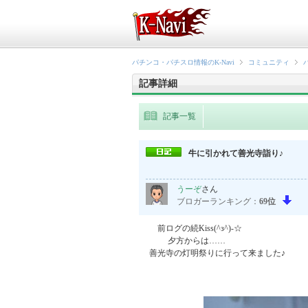
パチンコ・パチスロ情報のK-Navi
コミュニティ
記事詳細
記事一覧
牛に引かれて善光寺詣り♪
うーぞ
さん
ブロガーランキング：
69位
         前ログの続Kiss(^з^)-☆

              夕方からは……

     善光寺の灯明祭りに行って来ました♪
