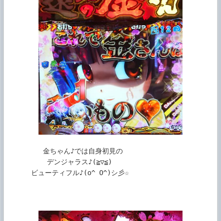
         金ちゃん♪では自身初見の

          デンジャラス♪(≧▽≦)

      ビューティフル♪(o^ O^)シ彡☆
