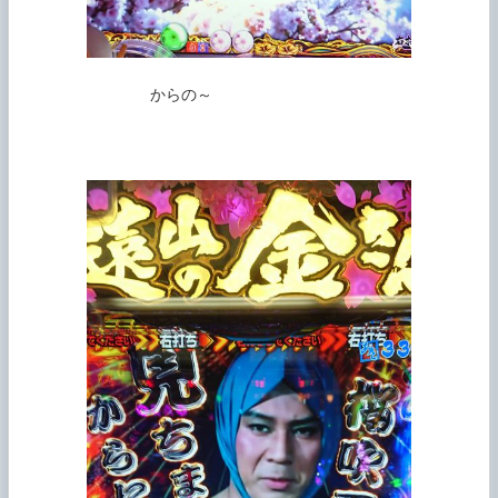
               からの～
