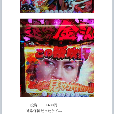
             投資    1400円

           通常保留だったケド……
