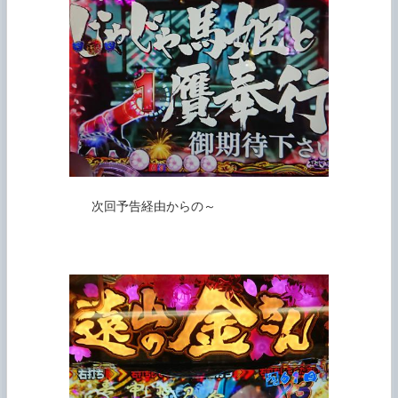
           次回予告経由からの～
