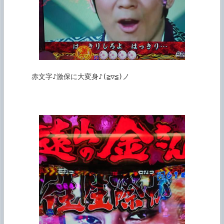
      赤文字♪激保に大変身♪(≧▽≦)ノ
