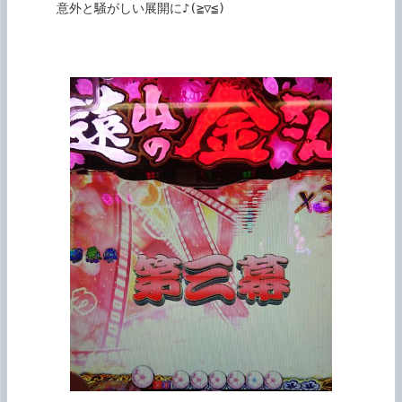
      意外と騒がしい展開に♪(≧▽≦)
