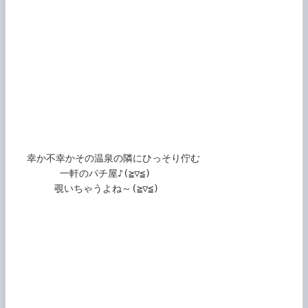
   幸か不幸かその温泉の隣にひっそり佇む

         一軒のパチ屋♪(≧▽≦)

        覗いちゃうよね～(≧▽≦)
