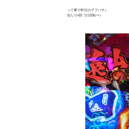
          って事で昨日のアフパチ♪

          当たり4回  521回転〜♪
