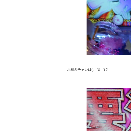
         お裁きチャレは(; ゜Д゜)？
