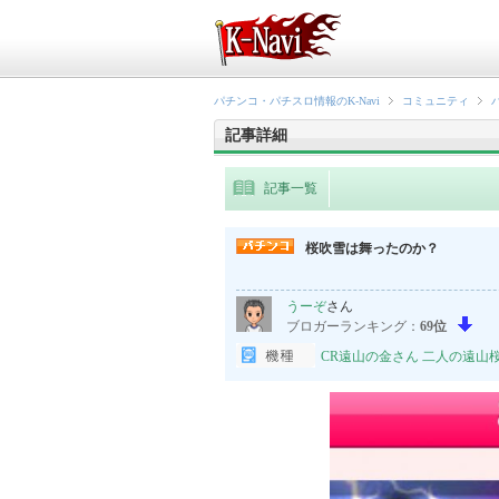
パチンコ・パチスロ情報のK-Navi
コミュニティ
記事詳細
記事一覧
桜吹雪は舞ったのか？
うーぞ
さん
ブロガーランキング：
69位
CR遠山の金さん 二人の遠山