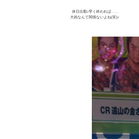
          休日出勤♪早く終われば……

        大凶なんて関係ないよね(笑)♪
