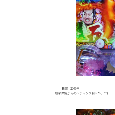
             投資   2000円

    通常保留からの〜チャンス目♪(*^。^*)
