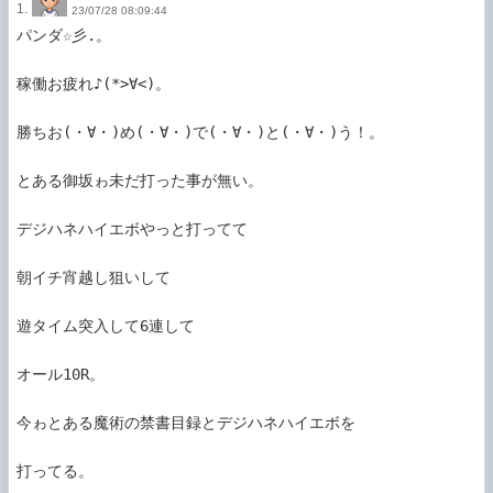
1.
23/07/28 08:09:44
パンダ☆彡.。

稼働お疲れ♪(*>∀<)。

勝ちお(・∀・)め(・∀・)で(・∀・)と(・∀・)う！。

とある御坂ゎ未だ打った事が無い。

デジハネハイエボやっと打ってて

朝イチ宵越し狙いして

遊タイム突入して6連して

オール10R。

今ゎとある魔術の禁書目録とデジハネハイエボを

打ってる。
