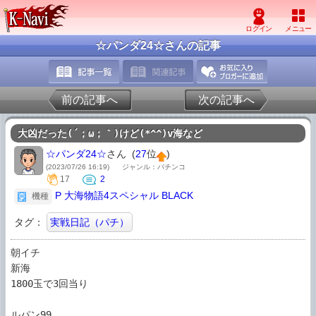
☆パンダ24☆さんの記事
前の記事へ
次の記事へ
大凶だった(´；ω；｀)けど(*^^)v海など
☆パンダ24☆
さん (
27
位
)
(2023/07/26 16:19)
ジャンル：パチンコ
17
2
P 大海物語4スペシャル BLACK
機種
タグ：
実戦日記（パチ）
朝イチ

新海

1800玉で3回当り

ルパン99
