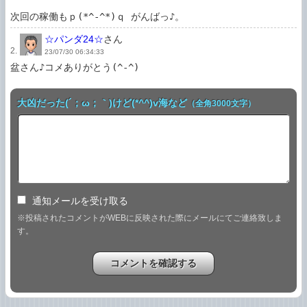
次回の稼働もｐ(*^-^*)ｑ がんばっ♪。
☆パンダ24☆
さん
2.
23/07/30 06:34:33
盆さん♪コメありがとう(^-^)
大凶だった(´；ω；｀)けど(*^^)v海など
（全角3000文字）
通知メールを受け取る
※投稿されたコメントがWEBに反映された際にメールにてご連絡致しま
す。