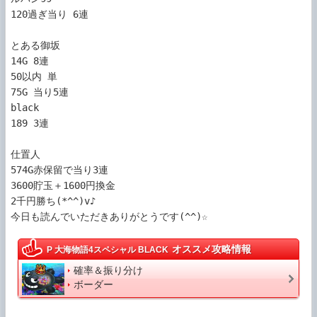
120過ぎ当り 6連

とある御坂

14G 8連

50以内 単

75G 当り5連

black 

189 3連

仕置人

574G赤保留で当り3連

3600貯玉＋1600円換金

2千円勝ち(*^^)v♪

今日も読んでいただきありがとうです(^^)☆
オススメ攻略情報
P 大海物語4スペシャル BLACK
確率＆振り分け
ボーダー