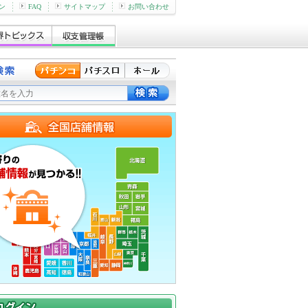
ン
FAQ
サイトマップ
お問い合わせ