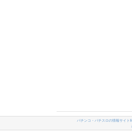
パチンコ・パチスロの情報サイトK-N