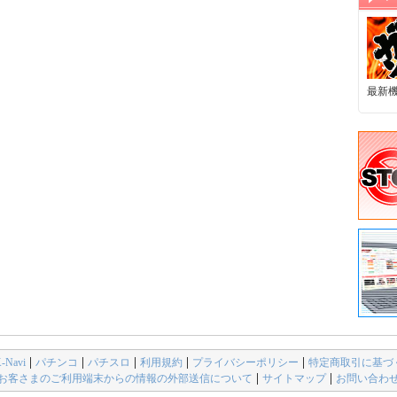
最新
avi
パチンコ
パチスロ
利用規約
プライバシーポリシー
特定商取引に基づ
お客さまのご利用端末からの情報の外部送信について
サイトマップ
お問い合わ