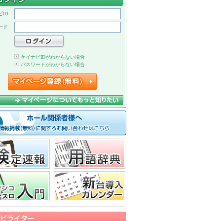
ID
ード
ケイナビIDがわからない場合
パスワードがわからない場合