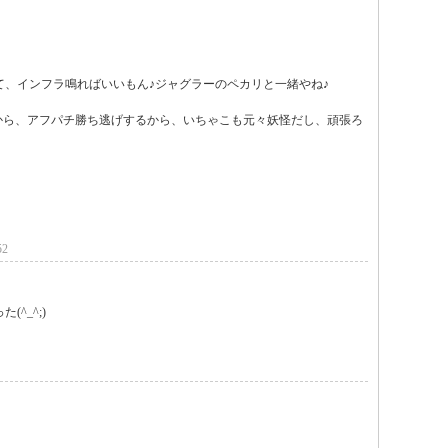
、インフラ鳴ればいいもん♪ジャグラーのペカリと一緒やね♪

うから、アフパチ勝ち逃げするから、いちゃこも元々妖怪だし、頑張ろ
52
^_^;)