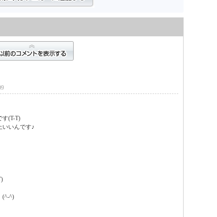
09
T-T)

いいんです♪



^)
