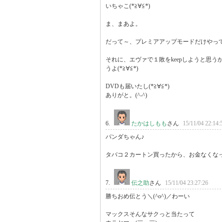
いちゃこ(*≧∀≦*)

ま、まあよ。

だって～、プレミアアップモードだけやって
それに、エヴァで１敗をkeepしようと思
うよ(*≧∀≦*)

DVDも届いたし(*≧∀≦*)

ありがと。(^-^)
6.
たかはしもも
さん
15/11/04 22:14:
パンダちゃん♪

タバコ２カートン買ったから、お金なくなった(
7.
伝之助
さん
15/11/04 23:27:26
勝ちおめ伝とう＼(^o^)／わーい

マックスそんなサクっと当たって
