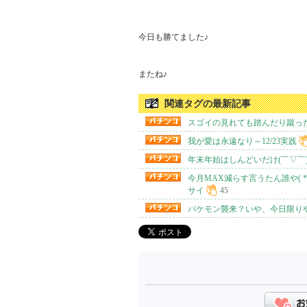
今日も勝てました♪

またね♪
関連タグの最新記事
スゴイの見れても踏んだり蹴ったり(
我が愛は永遠なり～12/23実践
年末年始はしんどいだけ(￣▽￣
今月MAX減らす言うたん誰や( *´
サイ
45
バケモン襲来？いや、今日限りや