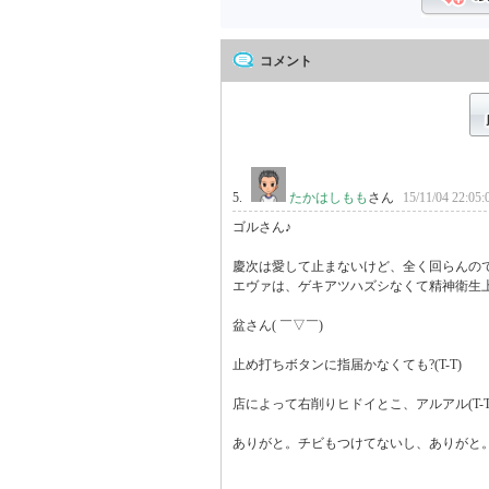
コメント
5.
たかはしもも
さん
15/11/04 22:05:
ゴルさん♪

慶次は愛して止まないけど、全く回らんのです(
エヴァは、ゲキアツハズシなくて精神衛生上
盆さん( ￣▽￣)

止め打ちボタンに指届かなくても?(T-T)

店によって右削りヒドイとこ、アルアル(T-T)
ありがと。チビもつけてないし、ありがと。(^-