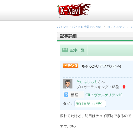
パチンコ・パチスロ情報のK-Navi
コミュニティ
記事詳細
記事一覧
ちゃっかりアフパチ(^-^)
たかはしもも
さん
ブロガーランキング：
65位
CRヱヴァンゲリヲン10
タグ：
実戦日記（パチ）
疲れてたけど、明日はチョイ寝坊できるので

アフパチ♪
