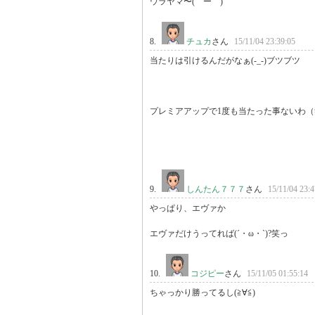
ウラヤマ〜(￣ー￣)
8.
チュカ
さん
15/11/04 23:39:05
当たりは引けるんだがなぁ(-_-)ブツブツ

プレミアアップで1度も当たった事ないわ（
9.
しんたん７７７
さん
15/11/04 23:4
やっぱり、エヴァか

エヴァだけうってれば(´・ω・`)?笑っ
10.
コジピー
さん
15/11/05 01:55:14
ちゃっかり勝ってるし(≧∀≦)
