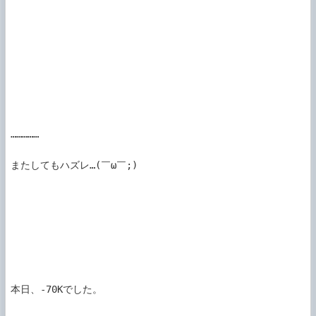
……………

またしてもハズレ…(￣ω￣;)

本日、-70Kでした。
