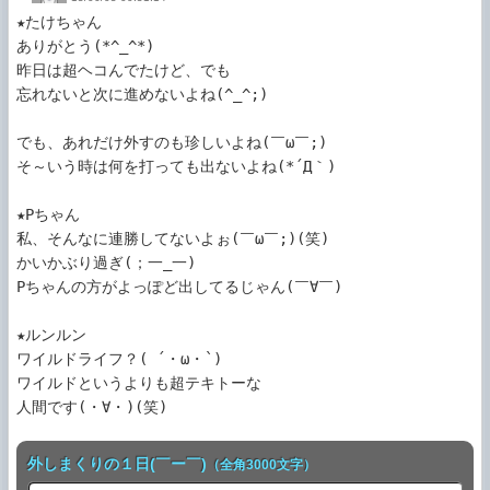
★たけちゃん

ありがとう(*^_^*)

昨日は超ヘコんでたけど、でも

忘れないと次に進めないよね(^_^;)

でも、あれだけ外すのも珍しいよね(￣ω￣;)

そ～いう時は何を打っても出ないよね(*´Д｀)

★Pちゃん

私、そんなに連勝してないよぉ(￣ω￣;)(笑)

かいかぶり過ぎ(；一_一)

Pちゃんの方がよっぽど出してるじゃん(￣∀￣)

★ルンルン

ワイルドライフ？( ´・ω・`)

ワイルドというよりも超テキトーな

人間です(・∀・)(笑)
外しまくりの１日(￣ー￣)
（全角3000文字）