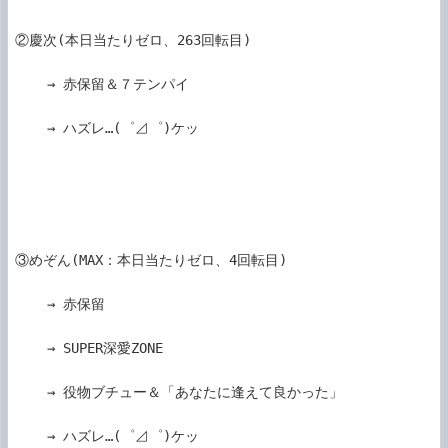
②慶次(本日当たりゼロ、263回転目)

    → 赤保留＆７テンパイ

    → ハズレ…(゜⊿゜)ケッ

③めぞん(MAX：本日当たりゼロ、4回転目)

    → 赤保留

    → SUPER深愛ZONE

    → 役物ブチュー＆「あなたに逢えて良かった」

    → ハズレ…(゜⊿゜)ケッ
