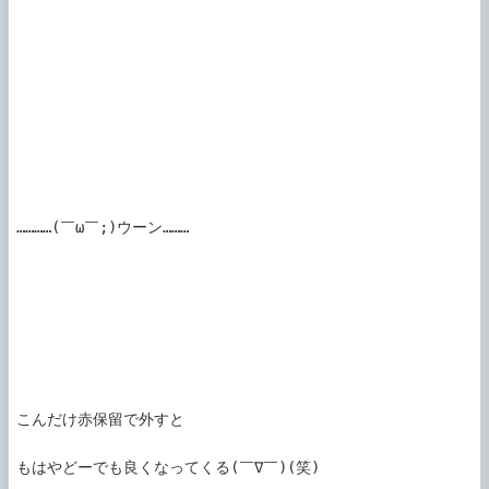
…………(￣ω￣;)ウーン………

こんだけ赤保留で外すと

もはやどーでも良くなってくる(￣∇￣)(笑)
