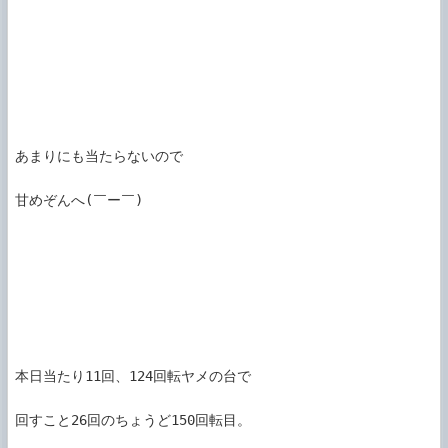
あまりにも当たらないので

甘めぞんへ(￣ー￣)

本日当たり11回、124回転ヤメの台で

回すこと26回のちょうど150回転目。
