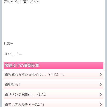
アヒャヾ(〃^Д^)ノヒャ

しぼー

関連タグの最新記事
相変わらずショボイよ。:゜(;´∩`;)゜:。
初打ち！
リベンジ稼働( ・_・)ノΞ
で…デカルチャー(´Д｀)