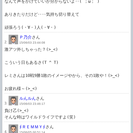
なんて声をかけていいか分からないよ‥(´；ω；`) 

ありきたりだけど‥‥気持ち切り替えて

頑張ろう(・∀・)人(・∀・)
Ｐ乃介
さん
2.
15/06/03 23:44:08
激アツ外しちゃった？(>_<)

こういう日もあるさ(T ^ T)

レミさんは10戦9勝1敗のイメージやから、その1敗や！(>_<)

お疲れ様～(>_<)
ルんルん
さん
3.
15/06/03 23:46:17
負け乙(>_<)

そんな時はワイルドライフですよ(笑)
∮ＲＥＭＭＹ∮
さん
4.
15/06/05 00:51:14