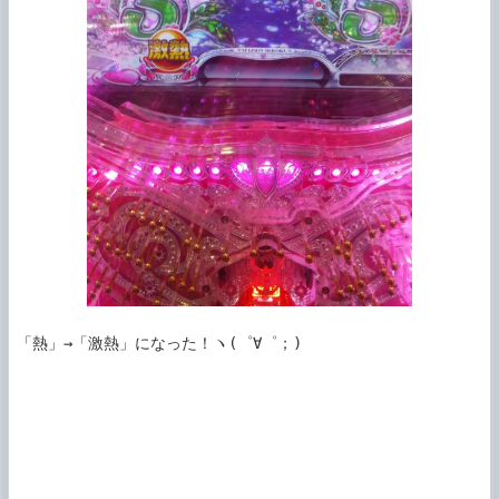
「熱」→「激熱」になった！ヽ(゜∀゜；)
