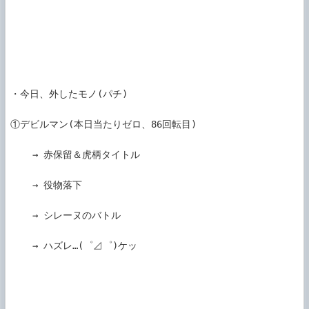
・今日、外したモノ(パチ)

①デビルマン(本日当たりゼロ、86回転目)

    → 赤保留＆虎柄タイトル

    → 役物落下

    → シレーヌのバトル

    → ハズレ…(゜⊿゜)ケッ
