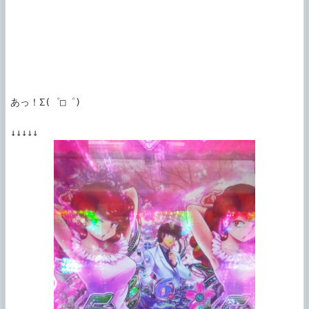
あっ！Σ(゜□゜)
