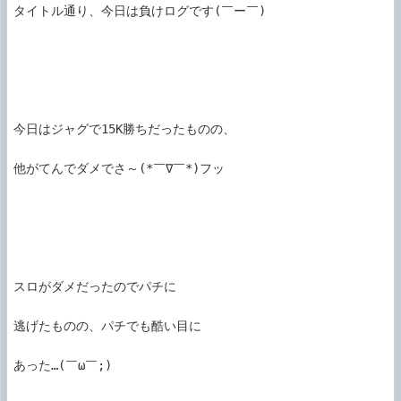
タイトル通り、今日は負けログです(￣ー￣)

今日はジャグで15K勝ちだったものの、

他がてんでダメでさ～(*￣∇￣*)フッ

スロがダメだったのでパチに

逃げたものの、パチでも酷い目に

あった…(￣ω￣;)
