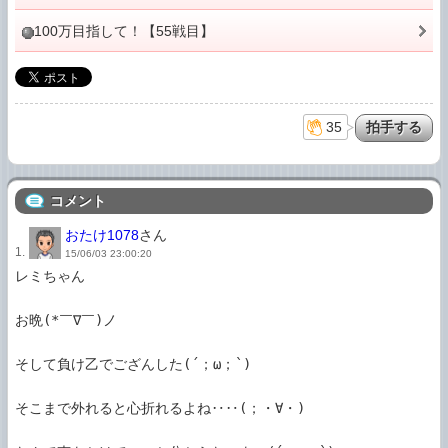
100万目指して！【55戦目】
35
コメント
おたけ1078
さん
1.
15/06/03 23:00:20
レミちゃん

お晩(*￣∇￣)ノ

そして負け乙でござんした(´；ω；`)

そこまで外れると心折れるよね‥‥(；・∀・)
