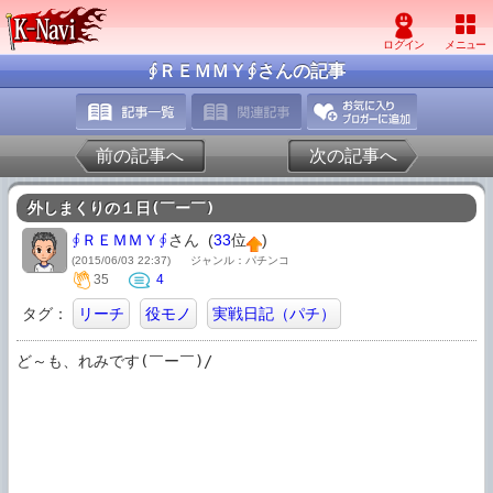
∮ＲＥＭＭＹ∮さんの記事
前の記事へ
次の記事へ
外しまくりの１日(￣ー￣)
∮ＲＥＭＭＹ∮
さん (
33
位
)
(2015/06/03 22:37)
ジャンル：パチンコ
35
4
タグ：
リーチ
役モノ
実戦日記（パチ）
ど～も、れみです(￣ー￣)/
