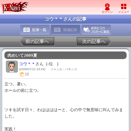
コウ＊＊さんの記事
前の記事へ
次の記事へ
肉めいて2009夏
コウ＊＊
さん (
-
位
)
(2009/07/12 23:43)
ジャンル：パチンコ
15
立つ。暑い。

ホールの前に立つ。

ツキを試す日々、わははははーと、心の中で無意味に叫んでみま
した。

実践！
