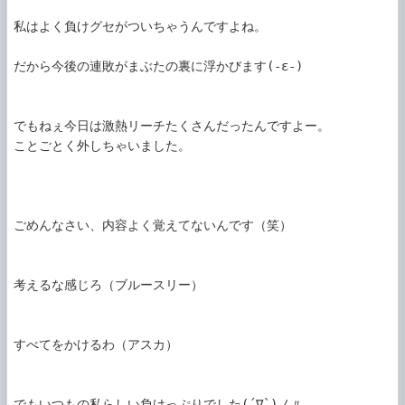
私はよく負けグセがついちゃうんですよね。

だから今後の連敗がまぶたの裏に浮かびます(-ε-)

でもねぇ今日は激熱リーチたくさんだったんですよー。

ことごとく外しちゃいました。

ごめんなさい、内容よく覚えてないんです（笑）

考えるな感じろ（ブルースリー）

すべてをかけるわ（アスカ）

でもいつもの私らしい負けっぷりでした(´∇`)ノ〃
