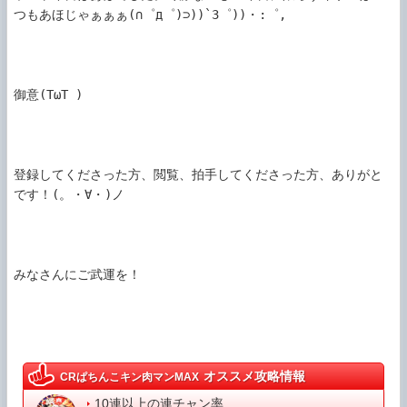
つもあほじゃぁぁぁ(∩゜д゜)⊃))`З゜))・:゜,

御意(TωT )

登録してくださった方、閲覧、拍手してくださった方、ありがと
です！(。・∀・)ノ

みなさんにご武運を！

オススメ攻略情報
CRぱちんこキン肉マンMAX
10連以上の連チャン率