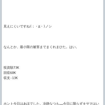
見えにくいですね(；・д・)ノシ

なんとか、最小限の被害までまくれまひた。はい。

投資額73K

回収60K

収支-13K

ホント今日はあほでした。冷静なつも……今日に限らずキサマはい