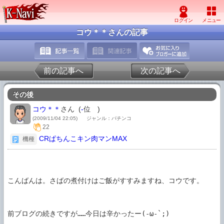
コウ＊＊さんの記事
前の記事へ
次の記事へ
その後
コウ＊＊
さん (
-
位
)
(2009/11/04 22:05)
ジャンル：パチンコ
22
CRぱちんこキン肉マンMAX
機種
こんばんは。さばの煮付けはご飯がすすみますね、コウです。

前ブログの続きですが……今日は辛かったー(-ω-`;)
