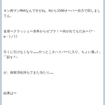
キン肉マンMAXなんですがね。0から1500オーバー自力で回しまし
てん。

金扉ークラッシュー赤丼からゼブラ！ー何が出てもだみー(*・
ω・)ノ))

引くに引けなくなり………やっとこさハイパーに入り、ちょい連…(；
￣Д)yヾ~

が、保留消化待ちでまた当たり……

結果はー
