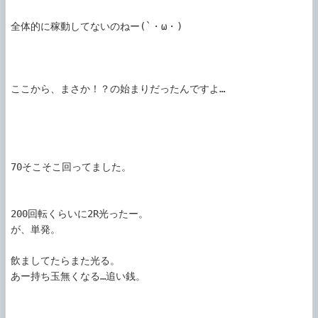
全体的に稼動してないのねー(`・ω・)

ここから、まさか！？の始まりだったんですよ…

70そこそこ回ってました。

200回転くらいに2R光ったー。

が、単発。

飲ましてたらまた光る。

あー持ち玉無くなる…追い銭。
