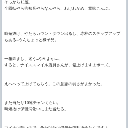
そっから11連。

全回転やら告知音やらなんやら、わけわかめ、意味こんぶ。

時短抜け、やたらカウントダウン出るし、赤枠のステップアップ
もある…うんちょっと様子見。

一箱飲まし、迷う…やめよか……。

すると、ナイススマイル店員さんが、箱上げますよポーズ。

えへへって上げてもらう。この意志の弱さがよかった。

また当たり10連チャンくらい。

時短抜け保留消化中にまた当たる。

マイホは狭いので、角台以外は何箱か強制換金なんですよ。
