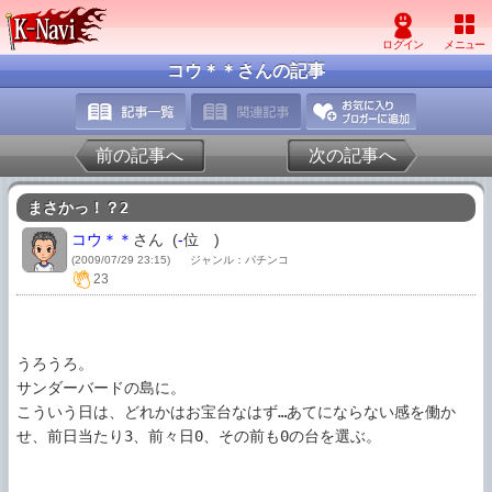
コウ＊＊さんの記事
前の記事へ
次の記事へ
まさかっ！？2
コウ＊＊
さん (
-
位
)
(2009/07/29 23:15)
ジャンル：パチンコ
23
うろうろ。

サンダーバードの島に。

こういう日は、どれかはお宝台なはず…あてにならない感を働か
せ、前日当たり3、前々日0、その前も0の台を選ぶ。
