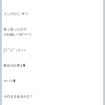
リングだ(;'∀')ゞ

良く回ったので

それ狙い!(b^ー°)

∑(￣□￣;)ハッ

新台入れ替え�

ヤバイ�

そのままあるかな？
