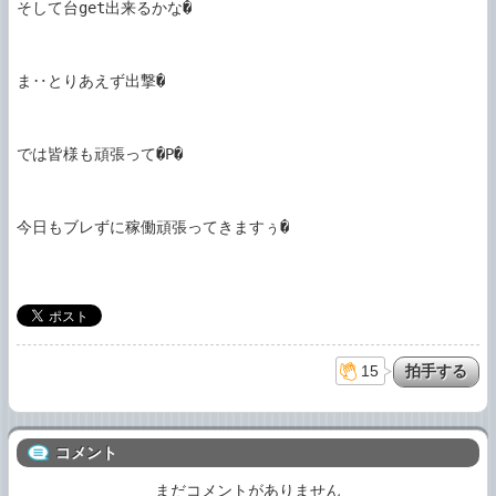
そして台get出来るかな�

ま‥とりあえず出撃�

では皆様も頑張って�P�

今日もブレずに稼働頑張ってきますぅ�

15
コメント
まだコメントがありません