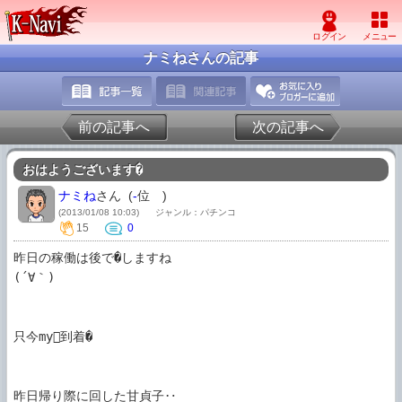
ナミねさんの記事
前の記事へ
次の記事へ
おはようございます�
ナミね
さん (
-
位
)
(2013/01/08 10:03)
ジャンル：パチンコ
15
0
昨日の稼働は後で�しますね

(´∀｀)

只今my到着�

昨日帰り際に回した甘貞子‥
