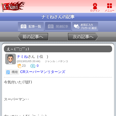
ナミねさんの記事
前の記事へ
次の記事へ
え～(￣□￣;)
ナミね
さん (
-
位
)
(2013/01/05 20:44)
ジャンル：パチンコ
23
0
CRスーパーマンリターンズ
機種
今気付いた(TДT)

スーパーマン‥
