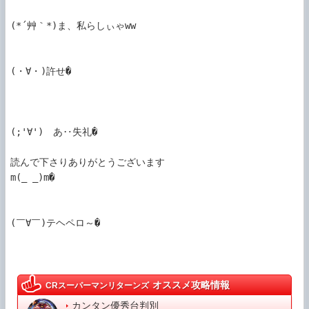
(*´艸｀*)ま、私らしぃゃww

(・∀・)許せ�

(;'∀')ゞあ‥失礼�

読んで下さりありがとうございます

m(_ _)m�

(￣∀￣)テヘペロ～�

オススメ攻略情報
CRスーパーマンリターンズ
カンタン優秀台判別