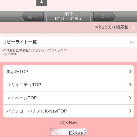
1
3件中
前へ
次へ
1件目～3件表示
お気に入り掲示板
コピーライト一覧
(C)猿渡哲也/集英社(ヤングジャンプコミックス)
(C)SANYO
掲示板TOP
コミュニティTOP
マイページTOP
パチンコ・パチスロK-NaviTOP
(C)K-Navi