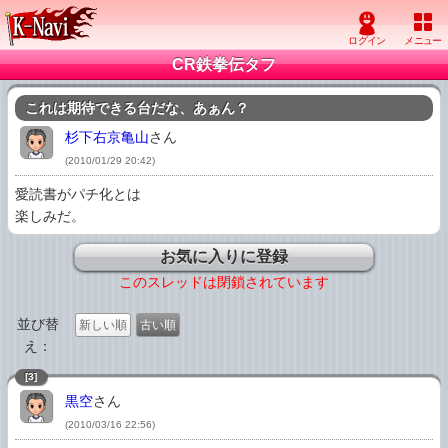
CR鉄拳伝タフ
これは期待できる台だな、あぁん？
杉下右京亀山
さん
(2010/01/29 20:42)
愛読書がパチ化とは

楽しみだ。
お気に入りに登録
このスレッドは閉鎖されています
並び替
新しい順
古い順
え：
[3]
黒空
さん
(2010/03/16 22:56)