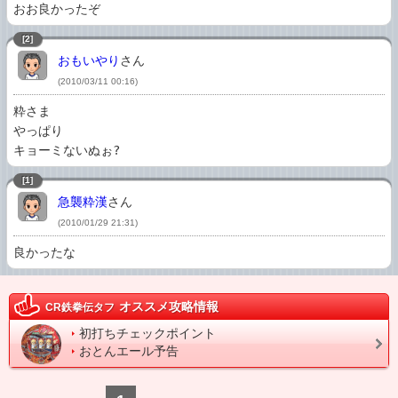
おお良かったぞ
[2]
おもいやり
さん
(2010/03/11 00:16)
粋さま

やっぱり

キョーミないぬぉ?
[1]
急襲粋漢
さん
(2010/01/29 21:31)
良かったな
オススメ攻略情報
CR鉄拳伝タフ
初打ちチェックポイント
おとんエール予告