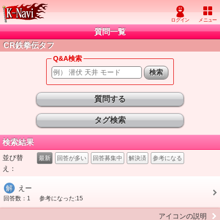
質問一覧
CR鉄拳伝タフ
Q&A検索
質問する
タグ検索
検索結果
並び替
最新
回答が多い
回答募集中
解決済
参考になる
え：
解
えー
回答数：1
参考になった:15
アイコンの説明