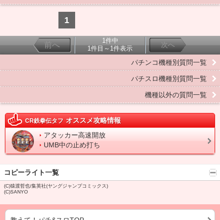
1
1件中
前へ
次へ
1件目～1件表示
パチンコ機種別質問一覧
パチスロ機種別質問一覧
機種以外の質問一覧
オススメ攻略情報
CR鉄拳伝タフ
アタッカー高速開放
UMB中の止め打ち
コピーライト一覧
(C)猿渡哲也/集英社(ヤングジャンプコミックス)
(C)SANYO