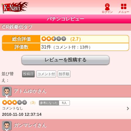
パチンコレビュー
CR鉄拳伝タフ
総合評価
（2.7）
評価数
31件
（コメント付：13件）
並び替
投稿日
コメント付
拍手順
え：
アトムゆかさん
（3）
参考になった
5人
コメントなし
2010-11-10 12:37:14
ガンマレイさん