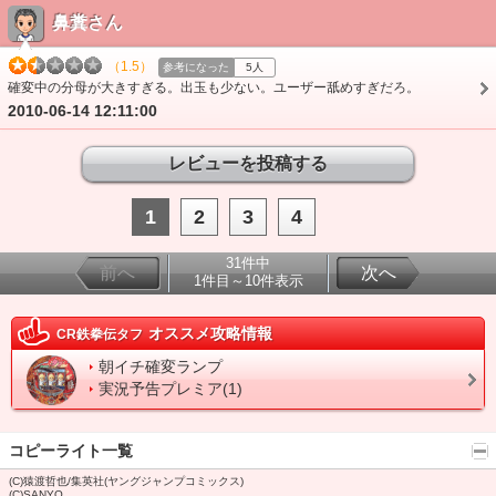
鼻糞さん
（1.5）
参考になった
5人
確変中の分母が大きすぎる。出玉も少ない。ユーザー舐めすぎだろ。
2010-06-14 12:11:00
1
2
3
4
31件中
前へ
次へ
1件目～10件表示
オススメ攻略情報
CR鉄拳伝タフ
朝イチ確変ランプ
実況予告プレミア(1)
コピーライト一覧
(C)猿渡哲也/集英社(ヤングジャンプコミックス)
(C)SANYO