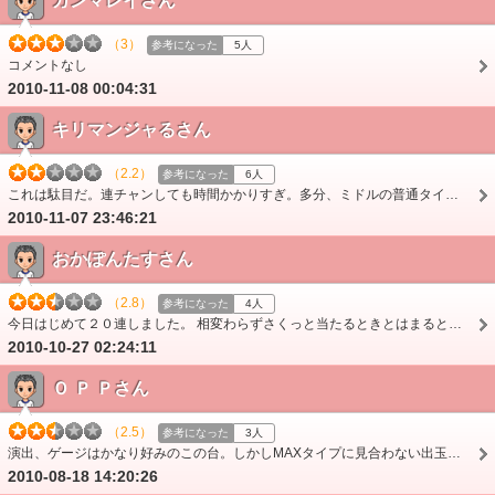
ガンマレイさん
（3）
参考になった
5人
コメントなし
2010-11-08 00:04:31
キリマンジャるさん
（2.2）
参考になった
6人
これは駄目だ。連チャンしても時間かかりすぎ。多分、ミドルの普通タイプなら良いかもね。。。。。。
2010-11-07 23:46:21
おかぽんたすさん
（2.8）
参考になった
4人
今日はじめて２０連しました。 相変わらずさくっと当たるときとはまるときの落差が激し過ぎる。 連チャンも今まで５連が最高だったし。 うまくいけば大勝ちできる…
2010-10-27 02:24:11
Ｏ Ｐ Ｐさん
（2.5）
参考になった
3人
演出、ゲージはかなり好みのこの台。しかしMAXタイプに見合わない出玉のおかげで全て台無し。タフな人じゃなきゃ打っちゃダメ！残念焏
2010-08-18 14:20:26