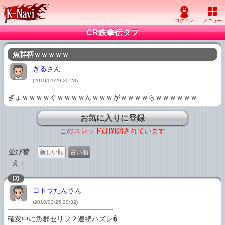
CR鉄拳伝タフ
魚群柄ｗｗｗｗｗ
ぎる
さん
(2010/01/29 20:28)
ぎょｗｗｗｗぐｗｗｗｗんｗｗｗがｗｗｗｗらｗｗｗｗｗｗ
お気に入りに登録
このスレッドは閉鎖されています
並び替
新しい順
古い順
え：
[3]
コトラたん
さん
(2010/03/25 20:32)
確変中に魚群セリフ２連続ハズレ�