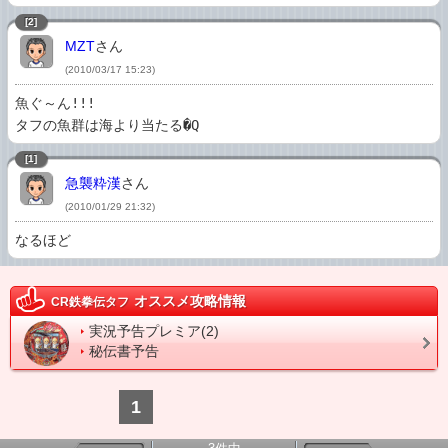
[2]
MZT
さん
(2010/03/17 15:23)
魚ぐ～ん!!! 

タフの魚群は海より当たる�Q
[1]
急襲粋漢
さん
(2010/01/29 21:32)
なるほど
オススメ攻略情報
CR鉄拳伝タフ
実況予告プレミア(2)
秘伝書予告
1