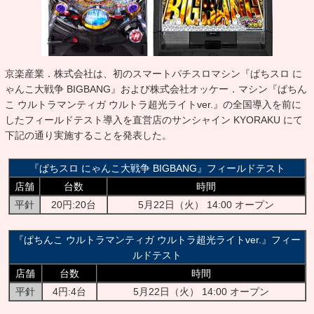
京楽産業．株式会社は、初のスマートパチスロマシン『ぱちスロ に
ゃんこ大戦争 BIGBANG』および株式会社オッケー．マシン『ぱちん
こ ウルトラマンティガ ウルトラ超光ライトver.』の全国導入を前に
したフィールドテスト導入を直営店のサンシャイン KYORAKU にて
下記の通り実施することを発表した。
『ぱちスロ にゃんこ大戦争 BIGBANG』フィールドテスト
店舗
台数
時間
平針
20円:20台
5月22日（火） 14:00 オープン
『ぱちんこ ウルトラマンティガ ウルトラ超光ライトver.』フィー
ルドテスト
店舗
台数
時間
平針
4円:4台
5月22日（火） 14:00 オープン